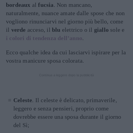
bordeaux
al
fucsia
. Non mancano,
naturalmente, nuance amate dalle spose che non
vogliono rinunciarvi nel giorno più bello, come
il
verde
acceso, il
blu
elettrico o il
giallo
sole e
i colori di tendenza dell’anno
.
Ecco qualche idea da cui lasciarvi ispirare per la
vostra manicure sposa colorata.
Continua a leggere dopo la pubblicità
Celeste
. Il celeste è delicato, primaverile,
leggero e senza pensieri, proprio come
dovrebbe essere una sposa durante il giorno
del Sì;