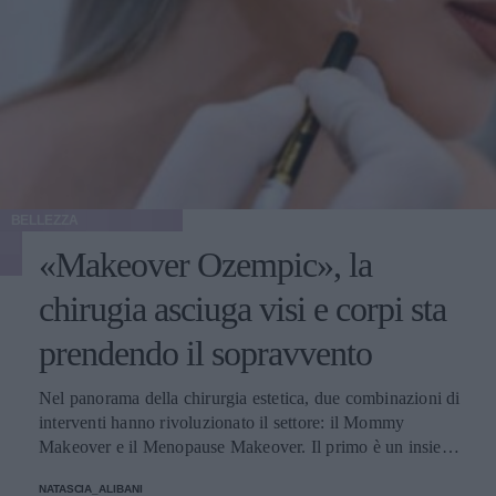
BELLEZZA
«Makeover Ozempic», la
chirugia asciuga visi e corpi sta
prendendo il sopravvento
Nel panorama della chirurgia estetica, due combinazioni di
interventi hanno rivoluzionato il settore: il Mommy
Makeover e il Menopause Makeover. Il primo è un insieme
di interventi di chirurgia estetica progettati per aiutare le
NATASCIA_ALIBANI
donne a recuperare la forma fisica e l'aspetto che avevano