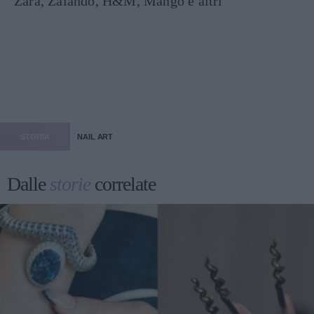
Zara, Zalando, H&M, Mango e altri
STORIA
NAIL ART
Dalle
storie
correlate