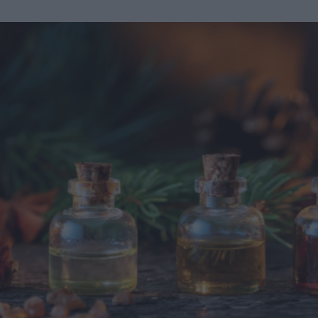
prima della gravidanza, o per migliorare alcune aree del
corpo che possono essere cambiate durante la maternità,
soprattutto addome, seno e altre aree soggette a
rilassamento cutaneo o perdita di tono. Il secondo, invece,
è scelto dalle donne che sono entrate in menopausa. Oggi,
a questi si aggiunge a questa élite una terza opzione
emergente che punta a ripristinare il volume e contrastare
l'invecchiamento, distinguendosi per la sua unicità, il
cosiddetto Ozempic Makeover, che segue il grande
successo che il farmaco, inizialmente pensato per i pazienti
con diabete di tipo 2, ha riscosso negli ultimi tempi anche
fra molte celebrità di Hollywood - con conseguenti,
inevitabili polemiche - per la sua grande capacità di
accelerare la perdita di peso. Secondo il chirurgo plastico
di New York, Elie Levine, l’aumento dei trattamenti
estetici post-perdita di peso è una naturale conseguenza
della crescente popolarità di farmaci come Ozempic, per
rappresentare il "tocco finale" dopo aver perso quei chili
difficili da eliminare con dieta ed esercizio. "Molti di
questi pazienti hanno un’attenzione particolare per