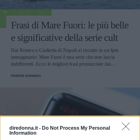
TV
Frasi di Mare Fuori: le più belle
e significative della serie cult
Dai Romeo e Giulietta di Napoli al riscatto in un Ipm
immaginario: Mare Fuori è una serie che non lascia
indifferenti. Ecco le migliori frasi pronunciate dai
personaggi.
PERDITA DURANGO
diredonna.it -
Do Not Process My Personal
Information