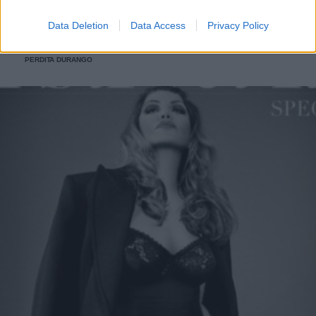
Le frasi di Taylor Swift che aiutano a superare la rottura di
una relazione: sono tratte dalle sue canzoni più belle sulla
Data Deletion
Data Access
Privacy Policy
fine di un rapporto.
PERDITA DURANGO