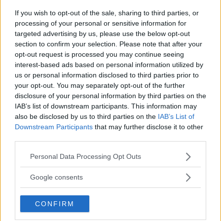
If you wish to opt-out of the sale, sharing to third parties, or
processing of your personal or sensitive information for
targeted advertising by us, please use the below opt-out
section to confirm your selection. Please note that after your
opt-out request is processed you may continue seeing
interest-based ads based on personal information utilized by
us or personal information disclosed to third parties prior to
your opt-out. You may separately opt-out of the further
disclosure of your personal information by third parties on the
IAB’s list of downstream participants. This information may
also be disclosed by us to third parties on the
IAB’s List of
Downstream Participants
that may further disclose it to other
third parties.
RELAZIONI
Please note that this website/app uses one or more Google
Personal Data Processing Opt Outs
Le più belle frasi di Taylor
services and may gather and store information including but
not limited to your visit or usage behaviour. You may click to
Google consents
Swift per rinascere dopo una
grant or deny consent to Google and its third-party tags to
use your data for below specified purposes in below Google
delusione d'amore
CONFIRM
consent section.