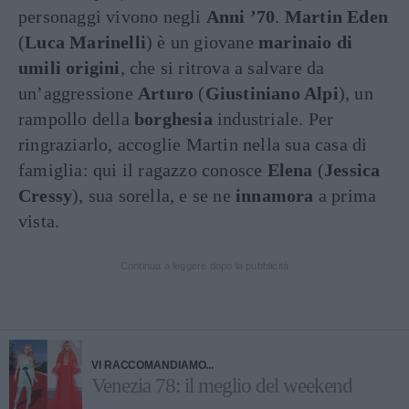
personaggi vivono negli
Anni ’70
.
Martin Eden
(
Luca Marinelli
) è un giovane
marinaio
di
umili origini
, che si ritrova a salvare da
un’aggressione
Arturo
(
Giustiniano Alpi
), un
rampollo della
borghesia
industriale. Per
ringraziarlo, accoglie Martin nella sua casa di
famiglia: qui il ragazzo conosce
Elena
(
Jessica
Cressy
), sua sorella, e se ne
innamora
a prima
vista.
Continua a leggere dopo la pubblicità
VI RACCOMANDIAMO...
Venezia 78: il meglio del weekend