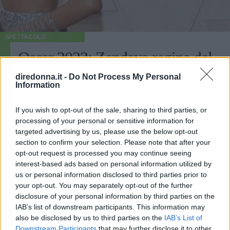
SPETTACOLO
Oscar 2022: Zendaya regina del
red carpet con un look firmato
diredonna.it -
Do Not Process My Personal
Information
Valentino
If you wish to opt-out of the sale, sharing to third parties, or
L'attrice protagonista di 'Dune' all'ingresso del Dolby
processing of your personal or sensitive information for
Theatre ha sfoggiato un completo in stile Anni '90 che ha
targeted advertising by us, please use the below opt-out
lasciato tutti sbalorditi, anche per la possibile reference
section to confirm your selection. Please note that after your
all'outfit del 1998 della collega Sharon Stone.
opt-out request is processed you may continue seeing
EMMA PIETRAROSA
interest-based ads based on personal information utilized by
us or personal information disclosed to third parties prior to
your opt-out. You may separately opt-out of the further
disclosure of your personal information by third parties on the
IAB’s list of downstream participants. This information may
also be disclosed by us to third parties on the
IAB’s List of
Downstream Participants
that may further disclose it to other