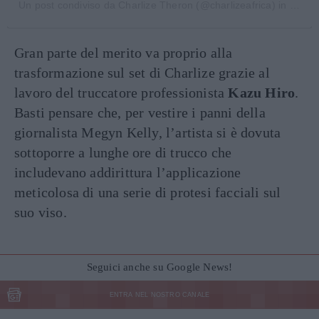
Un post condiviso da
Charlize Theron
(@charlizeafrica) in data:
Gran parte del merito va proprio alla
trasformazione sul set di Charlize grazie al
lavoro del truccatore professionista
Kazu Hiro
.
Basti pensare che, per vestire i panni della
giornalista Megyn Kelly, l’artista si è dovuta
sottoporre a lunghe ore di trucco che
includevano addirittura l’applicazione
meticolosa di una serie di protesi facciali sul
suo viso.
Seguici anche su Google News!
ENTRA NEL NOSTRO CANALE