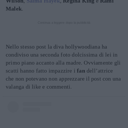
Wilson
,
Salma Hayek
,
Regina King
e
Rami
Malek
.
Continua a leggere dopo la pubblicità
Nello stesso post la diva hollywoodiana ha
condiviso una seconda foto dolcissima di lei in
primo piano accanto alla madre. Ovviamente gli
scatti hanno fatto impazzire i
fan
dell’attrice
che non potevano non apprezzare il post con una
valanga di like e commenti.