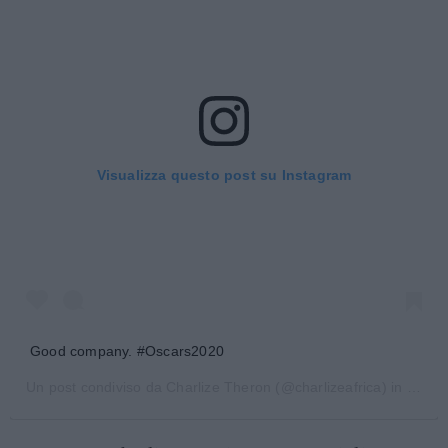
Visualizza questo post su Instagram
Good company. #Oscars2020
Un post condiviso da
Charlize Theron
(@charlizeafrica) in data: