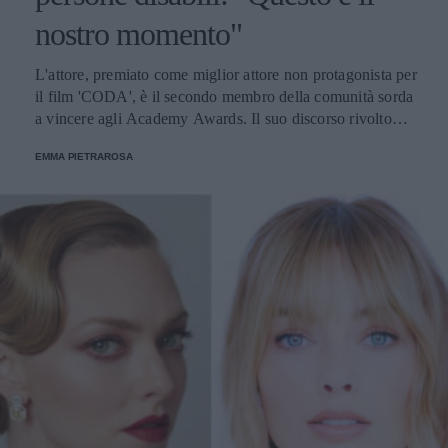
nostro momento"
L'attore, premiato come miglior attore non protagonista per
il film 'CODA', è il secondo membro della comunità sorda
a vincere agli Academy Awards. Il suo discorso rivolto
alle persone con disabilità ha suscitato l'applauso in lingua
EMMA PIETRAROSA
dei segni del Dolby Theatre.