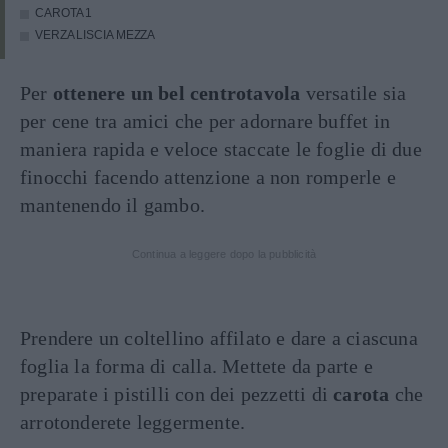
CAROTA
1
VERZA LISCIA
MEZZA
Per
ottenere un bel centrotavola
versatile sia
per cene tra amici che per adornare buffet in
maniera rapida e veloce staccate le foglie di due
finocchi facendo attenzione a non romperle e
mantenendo il gambo.
Continua a leggere dopo la pubblicità
Prendere un coltellino affilato e dare a ciascuna
foglia la forma di calla. Mettete da parte e
preparate i pistilli con dei pezzetti di
carota
che
arrotonderete leggermente.