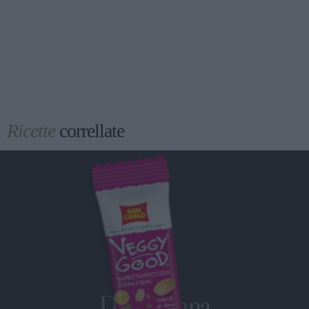
Ricette
correllate