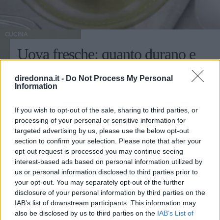
con la tua routine, o quando non vuoi dipendere da ciò che
trovi fuori casa. 2. Possono essere una merenda sana Tra
un pasto e l'altro è normale che a volte compaiano voglie
CUCINA
impulsive. In quei momenti, spesso la decisione viene
Uova fresche: quanto durano e
presa per inerzia e non per pianificazione, il che ci porta a
mangiare cose non così buone per il nostro corpo. Avere a
come conservarle
portata di mano una barretta di avena e frutta secca senza
diredonna.it -
Do Not Process My Personal
zuccheri aggiunti può aiutare a cambiare questo schema e
Information
Come conservare le uova fresche e in che modo capire se
a ridurre la probabilità di finire per scegliere opzioni
queste sono ancora buone da mangiare o se stiamo
rapide, ma piene di calorie vuote. Gli esperti evidenziano
If you wish to opt-out of the sale, sharing to third parties, or
mettendo in pericolo la nostra salute? Proviamo a
questo tipo di snack come un aiuto nelle routine
processing of your personal or sensitive information for
scoprirlo.
equilibrate, poiché oltre ad apportare nutrienti preziosi,
targeted advertising by us, please use the below opt-out
LAURA SANDRONI
facilitano la scelta di opzioni più consapevoli nei momenti
section to confirm your selection. Please note that after your
in cui tende a comparire la fame impulsiva. Continua a
opt-out request is processed you may continue seeing
leggere: Merende sane e facili da preparare 3. Sono facili
interest-based ads based on personal information utilized by
da preparare in casa Un altro dei loro vantaggi è che puoi
us or personal information disclosed to third parties prior to
your opt-out. You may separately opt-out of the further
prepararle in casa in modo semplice, adattandole a ciò che
disclosure of your personal information by third parties on the
hai disponibile in dispensa. Esistono anche opzioni già
IAB’s list of downstream participants. This information may
pronte con formule più curate, povere di zuccheri aggiunti
also be disclosed by us to third parties on the
IAB’s List of
e sale, che si adattano bene alla vita quotidiana. Se decidi