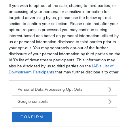
If you wish to opt-out of the sale, sharing to third parties, or
processing of your personal or sensitive information for
targeted advertising by us, please use the below opt-out
section to confirm your selection. Please note that after your
opt-out request is processed you may continue seeing
interest-based ads based on personal information utilized by
us or personal information disclosed to third parties prior to
your opt-out. You may separately opt-out of the further
disclosure of your personal information by third parties on the
IAB’s list of downstream participants. This information may
also be disclosed by us to third parties on the
IAB’s List of
Downstream Participants
that may further disclose it to other
third parties.
Please note that this website/app uses one or more Google
Personal Data Processing Opt Outs
services and may gather and store information including but
not limited to your visit or usage behaviour. You may click to
Google consents
CUCINA
grant or deny consent to Google and its third-party tags to
Perché la Poke hawaiana è
use your data for below specified purposes in below Google
CONFIRM
consent section.
diventata tanto popolare anche