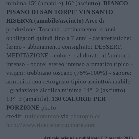
minima 15° (amabile) 16° (asciutto).
BIANCO
PISANO DI SAN TORPE' VIN SANTO
RISERVA (amabile/asciutto)
Aree di
produzione: Toscana - affinamento: 4 anni
obbligatori quindi fino a 7 anni - caratteristiche:
fermo - abbinamento consigliato: DESSERT,
MEDITAZIONE - colore: dal dorato all'ambrato
intenso - odore: etereo intenso aromatico tipico -
vitigni: trebbiano toscano (75%-100%) - sapore:
armonico con retrogusto tipico asciutto/amabile
- gradazione alcolica minima 14°+2 (asciutto)
13°+3 (amabile).
130 CALORIE PER
PORZIONE
photo
credit:
tutincommon
via
photopin
cc
http://www.ricettepercucinare.com
Articolo originale pubblicato il 2 maggio 2013