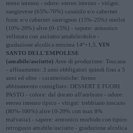
meno intenso - odore: etereo intenso - vitigni:
sangiovese (65%-70%) canaiolo e/o cabernet
franc e/o cabernet sauvignon (15%-25%) merlot
(10%-20%) altre (0-15%) - sapore: armonico
vellutato con asciutto/amabile/dolce -
gradazione alcolica minima 14°+1,5.
VIN
SANTO DELL'EMPOLESE
(amabile/asciutto)
Aree di produzione: Toscana
- affinamento: 3 anni obbligatori quindi fino a 5
anni ed oltre - caratteristiche: fermo
abbinamento consigliato: DESSERT E FUORI
PASTO - colore: dal dorato all'ambrato - odore:
etereo intenso tipico - vitigni: trebbiano toscano
(80%-100%) altre (0-20% con max 8%
malvasia) - sapore: armonico morbido con tipico
retrogusto amabile/asciutto - gradazione alcolica