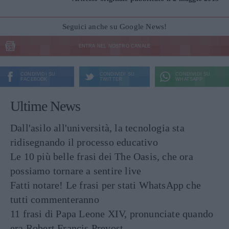
Seguici anche su Google News!
ENTRA NEL NOSTRO CANALE
CONDIVIDI SU
CONDIVIDI SU
CONDIVIDI SU
FACEBOOK
TWITTER
WHATSAPP
Ultime News
Dall'asilo all'università, la tecnologia sta
ridisegnando il processo educativo
Le 10 più belle frasi dei The Oasis, che ora
possiamo tornare a sentire live
Fatti notare! Le frasi per stati WhatsApp che
tutti commenteranno
11 frasi di Papa Leone XIV, pronunciate quando
era Robert Francis Prevost