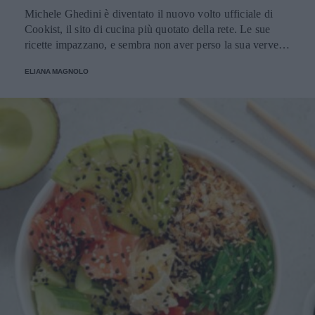
Michele Ghedini è diventato il nuovo volto ufficiale di
Cookist, il sito di cucina più quotato della rete. Le sue
ricette impazzano, e sembra non aver perso la sua verve
dopo la sua eliminazione a Masterchef... Anzi, ci stà
ELIANA MAGNOLO
veramente stupendo.