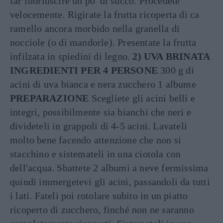
far fuoriuscire un po' di succo. Procedete
velocemente. Rigirate la frutta ricoperta di ca
ramello ancora morbido nella granella di
nocciole (o di mandorle). Presentate la frutta
infilzata in spiedini di legno.
2) UVA BRINATA
INGREDIENTI PER 4 PERSONE
300 g di
acini di uva bianca e nera zucchero 1 albume
PREPARAZIONE
Scegliete gli acini belli e
integri, possibilmente sia bianchi che neri e
divideteli in grappoli di 4-5 acini. Lavateli
molto bene facendo attenzione che non si
stacchino e sistemateli in una ciotola con
dell'acqua. Sbattete 2 albumi a neve fermissima
quindi immergetevi gli acini, passandoli da tutti
i lati. Fateli poi rotolare subito in un piatto
ricoperto di zucchero, finché non ne saranno