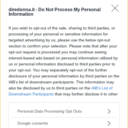
dopo la sua eliminazione a Masterchef... Anzi, ci stà
ELIANA MAGNOLO
veramente stupendo.
diredonna.it -
Do Not Process My Personal
Information
If you wish to opt-out of the sale, sharing to third parties, or
processing of your personal or sensitive information for
targeted advertising by us, please use the below opt-out
section to confirm your selection. Please note that after your
opt-out request is processed you may continue seeing
interest-based ads based on personal information utilized by
us or personal information disclosed to third parties prior to
your opt-out. You may separately opt-out of the further
disclosure of your personal information by third parties on the
IAB’s list of downstream participants. This information may
also be disclosed by us to third parties on the
IAB’s List of
Downstream Participants
that may further disclose it to other
third parties.
Please note that this website/app uses one or more Google
Personal Data Processing Opt Outs
services and may gather and store information including but
not limited to your visit or usage behaviour. You may click to
Google consents
grant or deny consent to Google and its third-party tags to