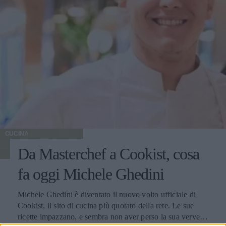
CUCINA
Da Masterchef a Cookist, cosa
fa oggi Michele Ghedini
Michele Ghedini è diventato il nuovo volto ufficiale di
Cookist, il sito di cucina più quotato della rete. Le sue
ricette impazzano, e sembra non aver perso la sua verve