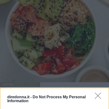
CUCINA
Perché la Poke hawaiana è
diredonna.it -
Do Not Process My Personal
Information
diventata tanto popolare anche