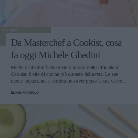
CUCINA
Da Masterchef a Cookist, cosa
fa oggi Michele Ghedini
Michele Ghedini è diventato il nuovo volto ufficiale di
Cookist, il sito di cucina più quotato della rete. Le sue
ricette impazzano, e sembra non aver perso la sua verve
dopo la sua eliminazione a Masterchef... Anzi, ci stà
ELIANA MAGNOLO
veramente stupendo.