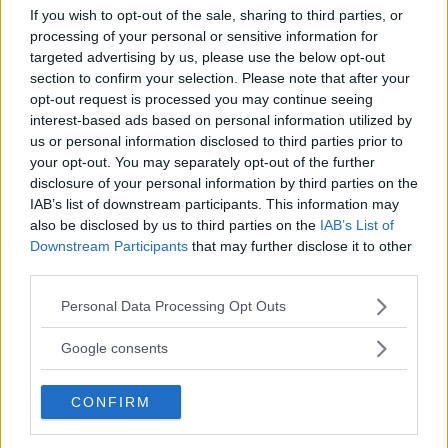
in Italia
If you wish to opt-out of the sale, sharing to third parties, or
processing of your personal or sensitive information for
targeted advertising by us, please use the below opt-out
Fresco, sfizioso e sano: ecco perché il poke, specialità
section to confirm your selection. Please note that after your
culinaria hawaiana, sta spopolando soprattutto tra i giovani
opt-out request is processed you may continue seeing
in tutta Italia. A scapito, a volte, anche di una buona pizza.
interest-based ads based on personal information utilized by
E voi di quale team siete: poke o pizza?
us or personal information disclosed to third parties prior to
ELIANA MAGNOLO
your opt-out. You may separately opt-out of the further
disclosure of your personal information by third parties on the
IAB’s list of downstream participants. This information may
also be disclosed by us to third parties on the
IAB’s List of
Downstream Participants
that may further disclose it to other
third parties.
Please note that this website/app uses one or more Google
Personal Data Processing Opt Outs
services and may gather and store information including but
not limited to your visit or usage behaviour. You may click to
Google consents
grant or deny consent to Google and its third-party tags to
use your data for below specified purposes in below Google
CONFIRM
consent section.