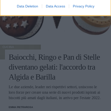
Data Deletion
Data Access
Privacy Policy
CUCINA
Baiocchi, Ringo e Pan di Stelle
diventano gelati: l'accordo tra
Algida e Barilla
Le due aziende, leader nei rispettivi settori, uniscono le
loro forze per creare una serie di nuovi prodotti ispirati ai
biscotti più amati dagli italiani, in arrivo per l'estate 2022.
EMMA PIETRAROSA