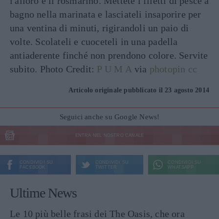
l'alloro e il rosmarino. Mettete i filetti di pesce a
bagno nella marinata e lasciateli insaporire per
una ventina di minuti, rigirandoli un paio di
volte. Scolateli e cuoceteli in una padella
antiaderente finché non prendono colore. Servite
subito. Photo Credit:
P U M A
via
photopin
cc
Articolo originale pubblicato il 23 agosto 2014
Seguici anche su Google News!
ENTRA NEL NOSTRO CANALE
CONDIVIDI SU
CONDIVIDI SU
CONDIVIDI SU
FACEBOOK
TWITTER
WHATSAPP
Ultime News
Le 10 più belle frasi dei The Oasis, che ora