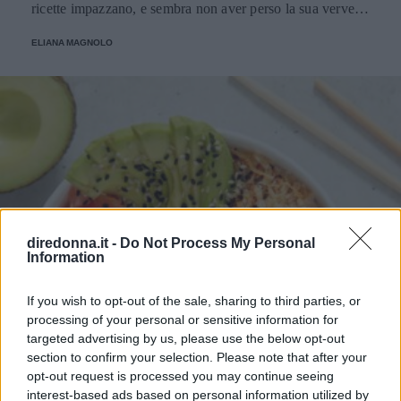
ricette impazzano, e sembra non aver perso la sua verve
dopo la sua eliminazione a Masterchef... Anzi, ci stà
ELIANA MAGNOLO
veramente stupendo.
diredonna.it -
Do Not Process My Personal
Information
If you wish to opt-out of the sale, sharing to third parties, or
processing of your personal or sensitive information for
targeted advertising by us, please use the below opt-out
section to confirm your selection. Please note that after your
opt-out request is processed you may continue seeing
interest-based ads based on personal information utilized by