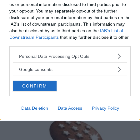
us or personal information disclosed to third parties prior to
your opt-out. You may separately opt-out of the further
disclosure of your personal information by third parties on the
IAB’s list of downstream participants. This information may
CUCINA
also be disclosed by us to third parties on the
IAB’s List of
Downstream Participants
that may further disclose it to other
Perché la Poke hawaiana è
third parties.
diventata tanto popolare anche
Please note that this website/app uses one or more Google
Personal Data Processing Opt Outs
services and may gather and store information including but
in Italia
not limited to your visit or usage behaviour. You may click to
Google consents
grant or deny consent to Google and its third-party tags to
Fresco, sfizioso e sano: ecco perché il poke, specialità
use your data for below specified purposes in below Google
CONFIRM
culinaria hawaiana, sta spopolando soprattutto tra i giovani
consent section.
in tutta Italia. A scapito, a volte, anche di una buona pizza.
E voi di quale team siete: poke o pizza?
ELIANA MAGNOLO
Data Deletion
Data Access
Privacy Policy