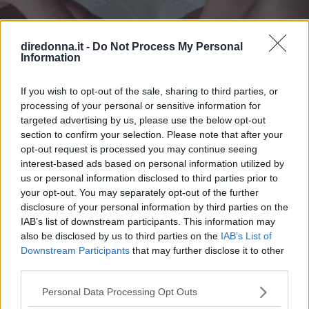
in quei giorni in cui vai di fretta. Ti condividiamo 5 motivi
per cui dovresti averne sempre qualcuna in borsa. 1. Puoi
portarle ovunque Uno dei principali benefici delle barrette
diredonna.it -
Do Not Process My Personal
Information
con frutta secca è la loro praticità. Puoi portarle con te
senza pensarci troppo: nello zaino per il lavoro o
l'università, in una tasca, o anche lasciarne un paio sulla
If you wish to opt-out of the sale, sharing to third parties, or
scrivania o nell'armadietto della palestra per averle a
processing of your personal or sensitive information for
portata di mano quando ne hai bisogno. Se un giorno
targeted advertising by us, please use the below opt-out
esci di casa di fretta e non hai tempo per fare una
section to confirm your selection. Please note that after your
opt-out request is processed you may continue seeing
colazione completa, una barretta può darti energia lungo il
interest-based ads based on personal information utilized by
tragitto. Funzionano bene anche quando finisci di allenarti
us or personal information disclosed to third parties prior to
e hai bisogno di qualcosa di rapido prima di continuare
your opt-out. You may separately opt-out of the further
con la tua routine, o quando non vuoi dipendere da ciò che
disclosure of your personal information by third parties on the
trovi fuori casa. 2. Possono essere una merenda sana Tra
IAB’s list of downstream participants. This information may
un pasto e l'altro è normale che a volte compaiano voglie
CUCINA
also be disclosed by us to third parties on the
IAB’s List of
impulsive. In quei momenti, spesso la decisione viene
Uova fresche: quanto durano e
Downstream Participants
that may further disclose it to other
presa per inerzia e non per pianificazione, il che ci porta a
third parties.
mangiare cose non così buone per il nostro corpo. Avere a
come conservarle
portata di mano una barretta di avena e frutta secca senza
Please note that this website/app uses one or more Google
Personal Data Processing Opt Outs
zuccheri aggiunti può aiutare a cambiare questo schema e
services and may gather and store information including but