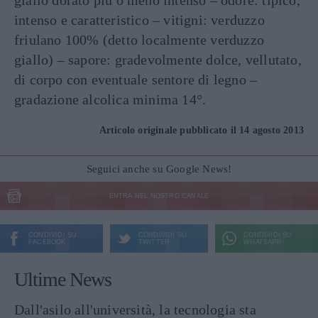
giallo dorato più o meno intenso – odore: tipico,
intenso e caratteristico – vitigni: verduzzo
friulano 100% (detto localmente verduzzo
giallo) – sapore: gradevolmente dolce, vellutato,
di corpo con eventuale sentore di legno –
gradazione alcolica minima 14°.
Articolo originale pubblicato il 14 agosto 2013
Seguici anche su Google News!
ENTRA NEL NOSTRO CANALE
CONDIVIDI SU
CONDIVIDI SU
CONDIVIDI SU
FACEBOOK
TWITTER
WHATSAPP
Ultime News
Dall'asilo all'università, la tecnologia sta