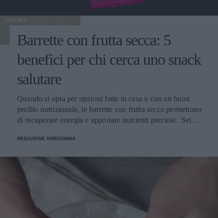
CUCINA
Barrette con frutta secca: 5
benefici per chi cerca uno snack
salutare
Quando si opta per opzioni fatte in casa o con un buon
profilo nutrizionale, le barrette con frutta secca permettono
di recuperare energia e apportare nutrienti preziosi. Sei tra
quelli a cui piace mangiare qualcosa di dolce a metà
REDAZIONE DIREDONNA
giornata e che cercano snack pratici da portare ovunque?
Le barrette con frutta secca sono diventate un'opzione
molto popolare perché, oltre a essere una buona fonte di
nutrienti, possono essere consumate ovunque senza
bisogno di ricorrere a dolciumi ultraprocessati. Che tu le
prepari in casa o che ricorra a barrette con frutta secca
salutari, questo tipo di snack è perfetto per l'ufficio, tra una
riunione e l'altra, dopo un allenamento in palestra o anche