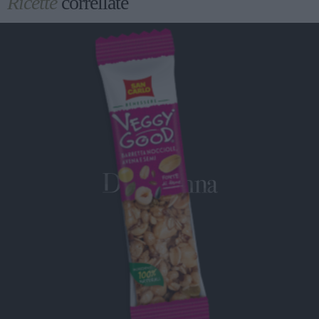
Ricette
correllate