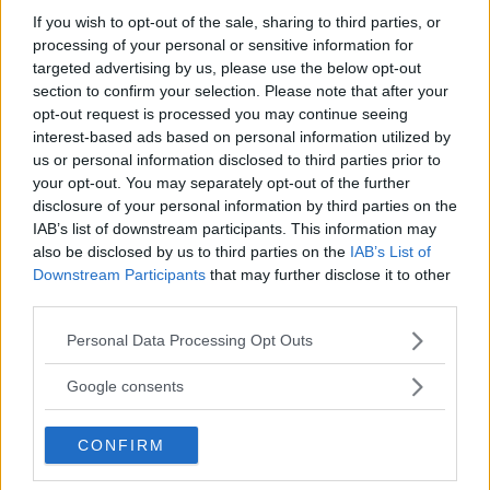
If you wish to opt-out of the sale, sharing to third parties, or
processing of your personal or sensitive information for
targeted advertising by us, please use the below opt-out
section to confirm your selection. Please note that after your
opt-out request is processed you may continue seeing
interest-based ads based on personal information utilized by
us or personal information disclosed to third parties prior to
your opt-out. You may separately opt-out of the further
disclosure of your personal information by third parties on the
IAB’s list of downstream participants. This information may
also be disclosed by us to third parties on the
IAB’s List of
Downstream Participants
that may further disclose it to other
third parties.
Please note that this website/app uses one or more Google
Personal Data Processing Opt Outs
services and may gather and store information including but
not limited to your visit or usage behaviour. You may click to
Google consents
CUCINA
grant or deny consent to Google and its third-party tags to
Perché la Poke hawaiana è
use your data for below specified purposes in below Google
CONFIRM
consent section.
diventata tanto popolare anche