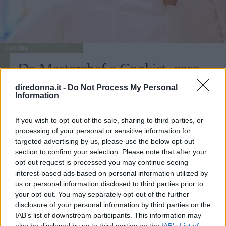
CUCINA
Da Masterchef a Cookist, cosa
fa oggi Michele Ghedini
diredonna.it -
Do Not Process My Personal
Information
Michele Ghedini è diventato il nuovo volto ufficiale di
If you wish to opt-out of the sale, sharing to third parties, or
Cookist, il sito di cucina più quotato della rete. Le sue
processing of your personal or sensitive information for
ricette impazzano, e sembra non aver perso la sua verve
targeted advertising by us, please use the below opt-out
dopo la sua eliminazione a Masterchef... Anzi, ci stà
section to confirm your selection. Please note that after your
ELIANA MAGNOLO
veramente stupendo.
opt-out request is processed you may continue seeing
interest-based ads based on personal information utilized by
us or personal information disclosed to third parties prior to
your opt-out. You may separately opt-out of the further
disclosure of your personal information by third parties on the
IAB’s list of downstream participants. This information may
also be disclosed by us to third parties on the
IAB’s List of