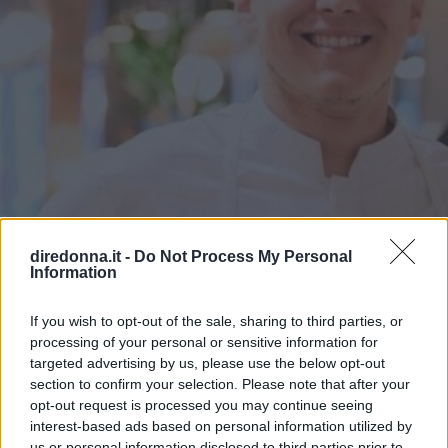
diredonna.it -
Do Not Process My Personal
CUCINA
Information
Da Masterchef a Cookist, cosa
If you wish to opt-out of the sale, sharing to third parties, or
fa oggi Michele Ghedini
processing of your personal or sensitive information for
targeted advertising by us, please use the below opt-out
Michele Ghedini è diventato il nuovo volto ufficiale di
section to confirm your selection. Please note that after your
Cookist, il sito di cucina più quotato della rete. Le sue
opt-out request is processed you may continue seeing
interest-based ads based on personal information utilized by
ricette impazzano, e sembra non aver perso la sua verve
us or personal information disclosed to third parties prior to