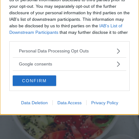
dopo la sua eliminazione a Masterchef... Anzi, ci stà
ELIANA MAGNOLO
your opt-out. You may separately opt-out of the further
veramente stupendo.
disclosure of your personal information by third parties on the
IAB’s list of downstream participants. This information may
also be disclosed by us to third parties on the
IAB’s List of
Downstream Participants
that may further disclose it to other
third parties.
Please note that this website/app uses one or more Google
Personal Data Processing Opt Outs
services and may gather and store information including but
not limited to your visit or usage behaviour. You may click to
Google consents
grant or deny consent to Google and its third-party tags to
use your data for below specified purposes in below Google
CONFIRM
consent section.
Data Deletion
Data Access
Privacy Policy