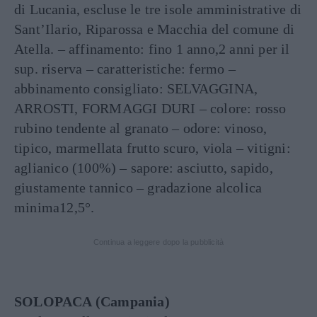
di Lucania, escluse le tre isole amministrative di
Sant’Ilario, Riparossa e Macchia del comune di
Atella. – affinamento: fino 1 anno,2 anni per il
sup. riserva – caratteristiche: fermo –
abbinamento consigliato: SELVAGGINA,
ARROSTI, FORMAGGI DURI – colore: rosso
rubino tendente al granato – odore: vinoso,
tipico, marmellata frutto scuro, viola – vitigni:
aglianico (100%) – sapore: asciutto, sapido,
giustamente tannico – gradazione alcolica
minima12,5°.
Continua a leggere dopo la pubblicità
SOLOPACA (Campania)