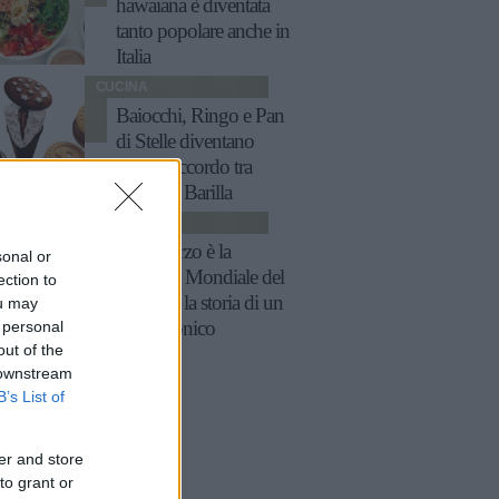
hawaiana è diventata
tanto popolare anche in
Italia
CUCINA
Baiocchi, Ringo e Pan
di Stelle diventano
gelati: l'accordo tra
Algida e Barilla
CUCINA
Il 21 marzo è la
sonal or
Giornata Mondiale del
ection to
tiramisù: la storia di un
ou may
 personal
dolce iconico
out of the
 downstream
B’s List of
er and store
to grant or