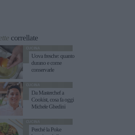
ette
correllate
CUCINA
Uova fresche: quanto
durano e come
conservarle
CUCINA
Da Masterchef a
Cookist, cosa fa oggi
Michele Ghedini
CUCINA
Perché la Poke