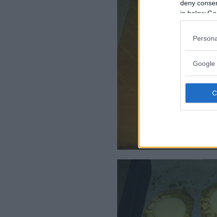
deny consent
in below Go
Persona
Google 