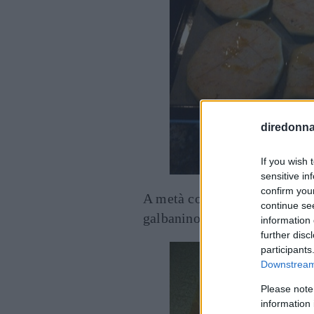
diredonna.
If you wish 
sensitive in
confirm you
A metà cottura giratele. Quan
continue se
galbanino e rimettetele nel f
information 
further disc
participants
Downstream 
Please note
information 