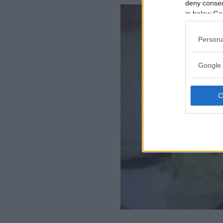
deny consent
in below Go
Persona
Google 