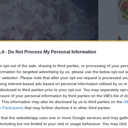
it -
Do Not Process My Personal Information
to opt-out of the sale, sharing to third parties, or processing of your per
formation for targeted advertising by us, please use the below opt-out s
r selection. Please note that after your opt-out request is processed y
eing interest-based ads based on personal information utilized by us or
disclosed to third parties prior to your opt-out. You may separately opt-
losure of your personal information by third parties on the IAB’s list of
. This information may also be disclosed by us to third parties on the
IA
gliatelo a metà e lasciatelo
scaldare
nel
Participants
that may further disclose it to other third parties.
rmente croccante. Quando la mozzarella è
 that this website/app uses one or more Google services and may gath
i una paletta e adagiate sul panino.
including but not limited to your visit or usage behaviour. You may click 