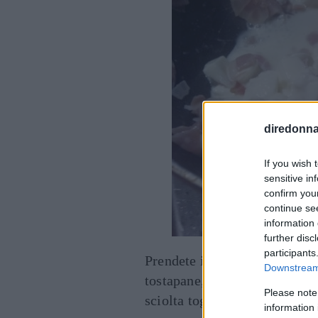
diredonna.
If you wish 
sensitive in
confirm you
continue se
information 
further disc
participants
Prendete il panino all’olio ta
Downstream 
tostapane, deve essere legge
Please note
sciolta togliete con l’aiuto d
information 