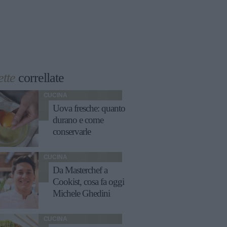
ette
correllate
CUCINA
Uova fresche: quanto
durano e come
conservarle
CUCINA
Da Masterchef a
Cookist, cosa fa oggi
Michele Ghedini
CUCINA