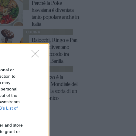
Perché la Poke
hawaiana è diventata
tanto popolare anche in
Italia
CUCINA
Baiocchi, Ringo e Pan
di Stelle diventano
gelati: l'accordo tra
Algida e Barilla
CUCINA
sonal or
ection to
Il 21 marzo è la
ou may
Giornata Mondiale del
 personal
tiramisù: la storia di un
out of the
dolce iconico
 downstream
B’s List of
er and store
to grant or