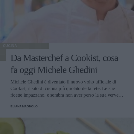
CUCINA
Da Masterchef a Cookist, cosa
fa oggi Michele Ghedini
Michele Ghedini è diventato il nuovo volto ufficiale di
Cookist, il sito di cucina più quotato della rete. Le sue
ricette impazzano, e sembra non aver perso la sua verve
dopo la sua eliminazione a Masterchef... Anzi, ci stà
ELIANA MAGNOLO
veramente stupendo.