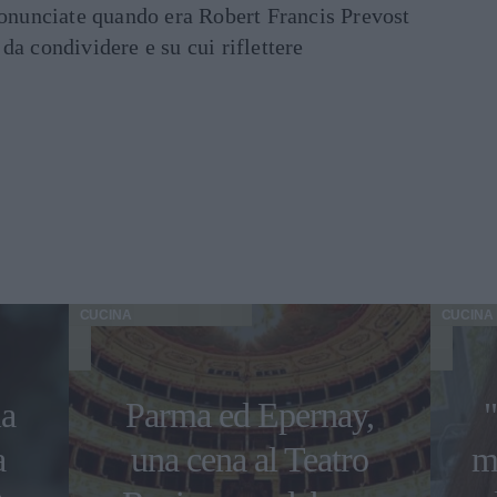
ronunciate quando era Robert Francis Prevost
e da condividere e su cui riflettere
CUCINA
CUCINA
la
Parma ed Epernay,
"
a
una cena al Teatro
mi