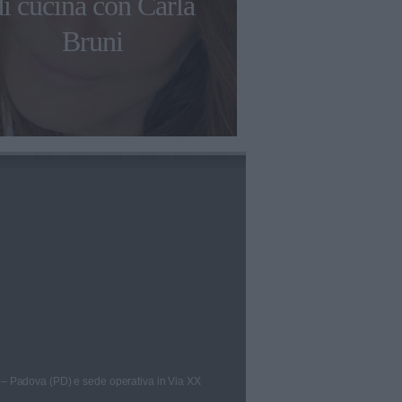
di cucina con Carla
mangia
Bruni
 – Padova (PD) e sede operativa in Via XX