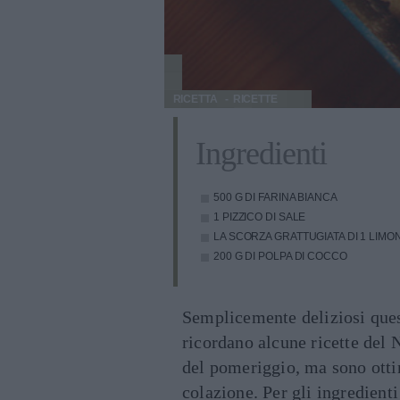
RICETTA
RICETTE
Ingredienti
500 G DI FARINA BIANCA
1 PIZZICO DI SALE
LA SCORZA GRATTUGIATA DI 1 LIMO
200 G DI POLPA DI COCCO
Semplicemente deliziosi quest
ricordano alcune ricette del 
del pomeriggio, ma sono otti
colazione. Per gli ingredienti 