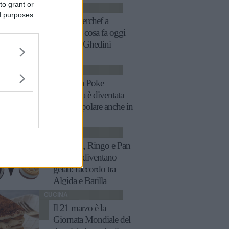
to grant or
CUCINA
ed purposes
Da Masterchef a
Cookist, cosa fa oggi
Michele Ghedini
CUCINA
Perché la Poke
hawaiana è diventata
tanto popolare anche in
Italia
CUCINA
Baiocchi, Ringo e Pan
di Stelle diventano
gelati: l'accordo tra
Algida e Barilla
CUCINA
Il 21 marzo è la
Giornata Mondiale del