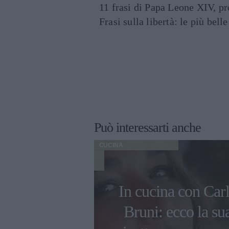
11 frasi di Papa Leone XIV, p
Frasi sulla libertà: le più bell
Può interessarti anche
CUCINA
limpiadi di
In cucina con Car
2022 gli chef
Bruni: ecco la su