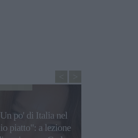
CUCINA
Un po' di Italia nel
La bistecca 
o piatto": a lezione
Bagnatela 