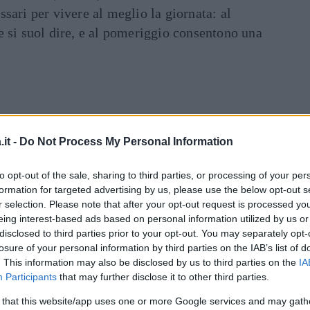
sari per vivere al meglio la giornata: al
e si suol dire, e al pomeriggio consentono una
 il sale e fate la fontana. Al centro mettete il
it -
Do Not Process My Personal Information
, la scorza del
limone
grattugiata, i tuorli
attugiata. Impastate il tutto molto bene senza
to opt-out of the sale, sharing to third parties, or processing of your per
on più alta di un dito e fate tanti biscottini di
formation for targeted advertising by us, please use the below opt-out s
placca del forno e appoggiatevi i
biscotti
non
r selection. Please note that after your opt-out request is processed y
Ric
eing interest-based ads based on personal information utilized by us or
no preriscaldato a 180° per 30 minuti circa o
disclosed to third parties prior to your opt-out. You may separately opt-
 superficie.
losure of your personal information by third parties on the IAB’s list of
. This information may also be disclosed by us to third parties on the
IA
Participants
that may further disclose it to other third parties.
 that this website/app uses one or more Google services and may gath