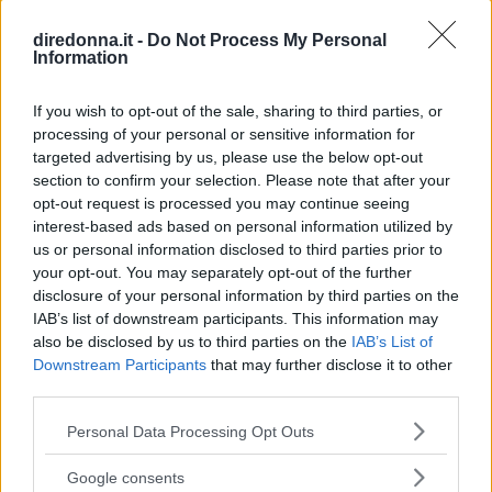
Barrette con frutta secca: 5
diredonna.it -
Do Not Process My Personal
benefici per chi cerca uno snack
Information
salutare
If you wish to opt-out of the sale, sharing to third parties, or
processing of your personal or sensitive information for
Quando si opta per opzioni fatte in casa o con un buon
targeted advertising by us, please use the below opt-out
profilo nutrizionale, le barrette con frutta secca permettono
section to confirm your selection. Please note that after your
opt-out request is processed you may continue seeing
di recuperare energia e apportare nutrienti preziosi. Sei tra
interest-based ads based on personal information utilized by
quelli a cui piace mangiare qualcosa di dolce a metà
REDAZIONE DIREDONNA
us or personal information disclosed to third parties prior to
giornata e che cercano snack pratici da portare ovunque?
your opt-out. You may separately opt-out of the further
Le barrette con frutta secca sono diventate un'opzione
disclosure of your personal information by third parties on the
molto popolare perché, oltre a essere una buona fonte di
IAB’s list of downstream participants. This information may
nutrienti, possono essere consumate ovunque senza
also be disclosed by us to third parties on the
IAB’s List of
bisogno di ricorrere a dolciumi ultraprocessati. Che tu le
Downstream Participants
that may further disclose it to other
prepari in casa o che ricorra a barrette con frutta secca
third parties.
salutari, questo tipo di snack è perfetto per l'ufficio, tra una
riunione e l'altra, dopo un allenamento in palestra o anche
Please note that this website/app uses one or more Google
Personal Data Processing Opt Outs
in quei giorni in cui vai di fretta. Ti condividiamo 5 motivi
services and may gather and store information including but
per cui dovresti averne sempre qualcuna in borsa. 1. Puoi
not limited to your visit or usage behaviour. You may click to
Google consents