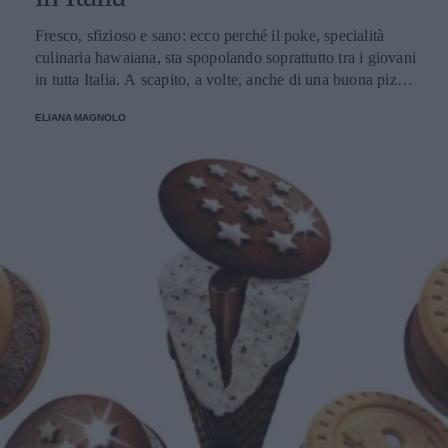
and Dietetics.
https://doi.org/10.21048/ijnd.2024.61.2.35957 Shetty, P.
Fresco, sfizioso e sano: ecco perché il poke, specialità
P., Pramod, N., & Guntoju, S. (2025). Formulation of
culinaria hawaiana, sta spopolando soprattutto tra i giovani
Nutritious Protein Enriched Oats Bar; A Functional Snack
in tutta Italia. A scapito, a volte, anche di una buona pizza.
for Athletes' Post-Training Recovery. International Journal
E voi di quale team siete: poke o pizza?
ELIANA MAGNOLO
of Science and Research (IJSR).
https://doi.org/10.21275/sr25506133242