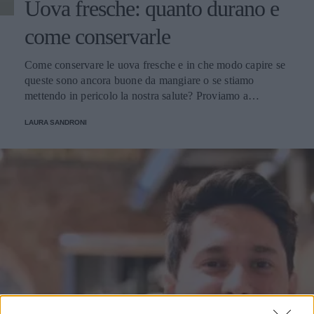
Uova fresche: quanto durano e
come conservarle
Come conservare le uova fresche e in che modo capire se
queste sono ancora buone da mangiare o se stiamo
mettendo in pericolo la nostra salute? Proviamo a
scoprirlo.
LAURA SANDRONI