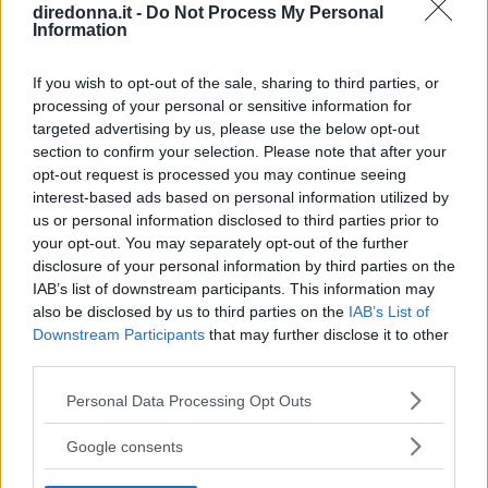
diredonna.it -
Do Not Process My Personal
Information
If you wish to opt-out of the sale, sharing to third parties, or
processing of your personal or sensitive information for
targeted advertising by us, please use the below opt-out
section to confirm your selection. Please note that after your
opt-out request is processed you may continue seeing
interest-based ads based on personal information utilized by
us or personal information disclosed to third parties prior to
CUCINA
your opt-out. You may separately opt-out of the further
disclosure of your personal information by third parties on the
Da Masterchef a Cookist, cosa
IAB’s list of downstream participants. This information may
also be disclosed by us to third parties on the
IAB’s List of
fa oggi Michele Ghedini
Downstream Participants
that may further disclose it to other
third parties.
Michele Ghedini è diventato il nuovo volto ufficiale di
Please note that this website/app uses one or more Google
Cookist, il sito di cucina più quotato della rete. Le sue
Personal Data Processing Opt Outs
services and may gather and store information including but
ricette impazzano, e sembra non aver perso la sua verve
not limited to your visit or usage behaviour. You may click to
dopo la sua eliminazione a Masterchef... Anzi, ci stà
Google consents
grant or deny consent to Google and its third-party tags to
ELIANA MAGNOLO
veramente stupendo.
use your data for below specified purposes in below Google