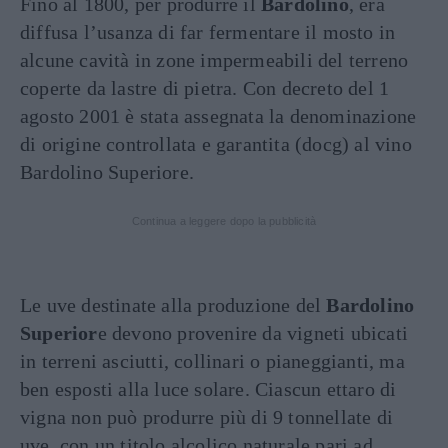
Fino al 1800, per produrre il
Bardolino
, era
diffusa l’usanza di far fermentare il mosto in
alcune cavità in zone impermeabili del terreno
coperte da lastre di pietra. Con decreto del 1
agosto 2001 è stata assegnata la denominazione
di origine controllata e garantita (docg) al vino
Bardolino Superiore.
Continua a leggere dopo la pubblicità
Le uve destinate alla produzione del
Bardolino
Superior
e devono provenire da vigneti ubicati
in terreni asciutti, collinari o pianeggianti, ma
ben esposti alla luce solare. Ciascun ettaro di
vigna non può produrre più di 9 tonnellate di
uve, con un titolo alcolico naturale pari ad