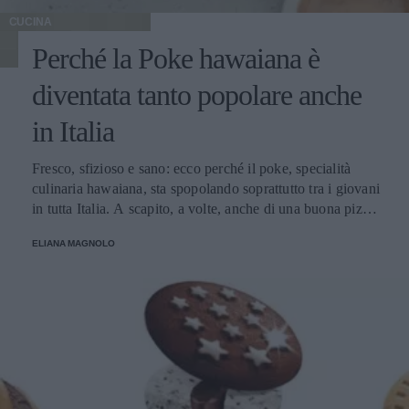
CUCINA
Perché la Poke hawaiana è
diventata tanto popolare anche
in Italia
Fresco, sfizioso e sano: ecco perché il poke, specialità
culinaria hawaiana, sta spopolando soprattutto tra i giovani
in tutta Italia. A scapito, a volte, anche di una buona pizza.
E voi di quale team siete: poke o pizza?
ELIANA MAGNOLO