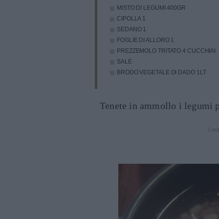
MISTO DI LEGUMI
400GR
CIPOLLA
1
SEDANO
1
FOGLIE DI ALLORO
1
PREZZEMOLO TRITATO
4 CUCCHIAI
SALE
BRODO VEGETALE DI DADO
1LT
Tenete in ammollo i legumi pe
Cont