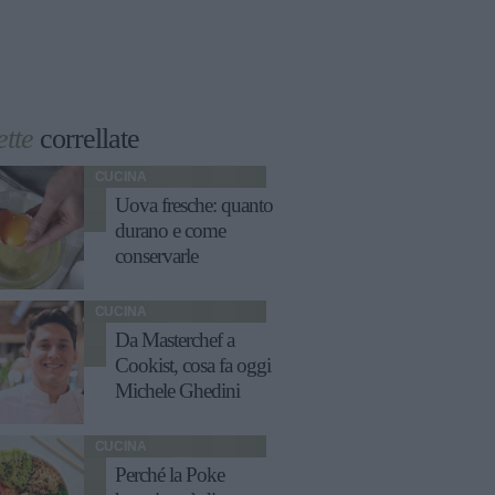
ette
correllate
CUCINA
Uova fresche: quanto
durano e come
conservarle
CUCINA
Da Masterchef a
Cookist, cosa fa oggi
Michele Ghedini
CUCINA
Perché la Poke