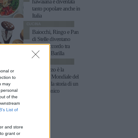
hawaiana è diventata
tanto popolare anche in
Italia
CUCINA
Baiocchi, Ringo e Pan
di Stelle diventano
gelati: l'accordo tra
Algida e Barilla
CUCINA
Il 21 marzo è la
sonal or
Giornata Mondiale del
ection to
tiramisù: la storia di un
ou may
 personal
dolce iconico
out of the
 downstream
B’s List of
er and store
to grant or