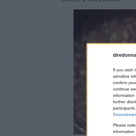
diredonna.
If you wish 
sensitive in
confirm you
continue se
information 
further disc
participants
Downstream 
Please note
information 