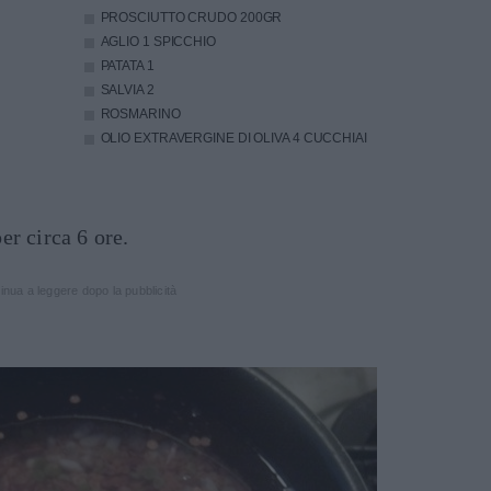
PROSCIUTTO CRUDO
200GR
AGLIO
1 SPICCHIO
PATATA
1
SALVIA
2
ROSMARINO
OLIO EXTRAVERGINE DI OLIVA
4 CUCCHIAI
r circa 6 ore.
inua a leggere dopo la pubblicità