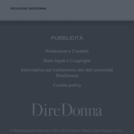
migliorare l’applicazione del trucco, mantenere una pelle
REDAZIONE DIREDONNA
più sana e prolungare la vita dei preziosi strumenti di
bellezza.
PUBBLICITÀ
Redazione e Contatti
Note legali e Copyright
Informativa sul trattamento dei dati personali
DireDonna
Cookie policy
© Riproduzione riservata 1997-2026 Editore Media Data Factory S.R.L.,