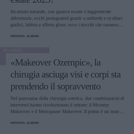
Incarnato naturale, con guance rosate e leggermente
abbronzate, occhi protagonisti grazie a ombretti e eyeliner
grafici, labbra a effetto gloss: ecco i trucchi che saranno
protagonisti della bella stagione.
NATASCIA_ALIBANI
BELLEZZA
«Makeover Ozempic», la
chirugia asciuga visi e corpi sta
prendendo il sopravvento
Nel panorama della chirurgia estetica, due combinazioni di
interventi hanno rivoluzionato il settore: il Mommy
Makeover e il Menopause Makeover. Il primo è un insieme
di interventi di chirurgia estetica progettati per aiutare le
NATASCIA_ALIBANI
donne a recuperare la forma fisica e l'aspetto che avevano
prima della gravidanza, o per migliorare alcune aree del