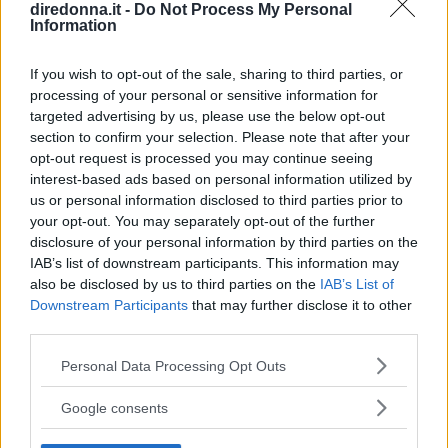
diredonna.it -
Do Not Process My Personal
Information
If you wish to opt-out of the sale, sharing to third parties, or
processing of your personal or sensitive information for
targeted advertising by us, please use the below opt-out
section to confirm your selection. Please note that after your
opt-out request is processed you may continue seeing
interest-based ads based on personal information utilized by
us or personal information disclosed to third parties prior to
BELLEZZA
your opt-out. You may separately opt-out of the further
Maschere per unghie: cosa
disclosure of your personal information by third parties on the
IAB’s list of downstream participants. This information may
sono, come si usano e come
also be disclosed by us to third parties on the
IAB’s List of
Downstream Participants
that may further disclose it to other
farle a casa
third parties.
Please note that this website/app uses one or more Google
Le maschere per unghie sono un rimedio di bellezza
Personal Data Processing Opt Outs
services and may gather and store information including but
perfetto in caso di mani con unghie fragili e cuticole
not limited to your visit or usage behaviour. You may click to
Google consents
secche. Ideali da applicare dopo la classica manicure, le
grant or deny consent to Google and its third-party tags to
maschere per unghie vi regaleranno mani sempre curate e
use your data for below specified purposes in below Google
MARCELLA LA CIOPPA