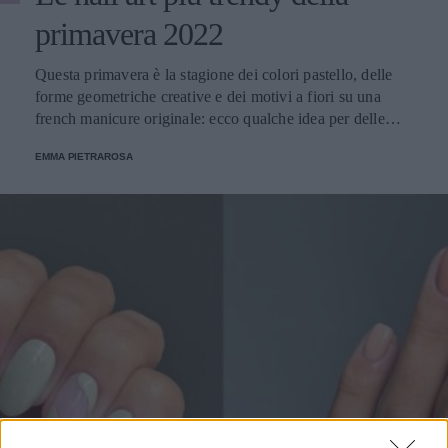
primavera 2022
Questa primavera è la stagione dei colori pastello, delle
forme geometriche creative e dei motivi a fiori su una
french manicure originale: ecco qualche idea per delle
unghie alla moda.
EMMA PIETRAROSA