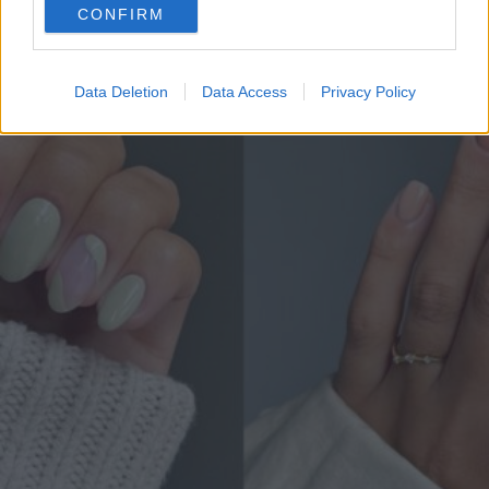
perfettamente idratate.
CONFIRM
consent section.
Data Deletion
Data Access
Privacy Policy