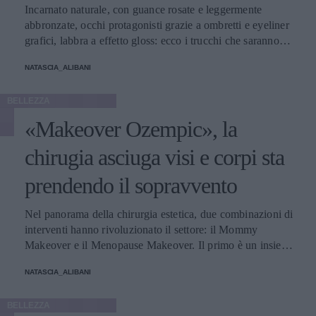
Incarnato naturale, con guance rosate e leggermente
abbronzate, occhi protagonisti grazie a ombretti e eyeliner
grafici, labbra a effetto gloss: ecco i trucchi che saranno
protagonisti della bella stagione.
NATASCIA_ALIBANI
BELLEZZA
«Makeover Ozempic», la
chirugia asciuga visi e corpi sta
prendendo il sopravvento
Nel panorama della chirurgia estetica, due combinazioni di
interventi hanno rivoluzionato il settore: il Mommy
Makeover e il Menopause Makeover. Il primo è un insieme
di interventi di chirurgia estetica progettati per aiutare le
NATASCIA_ALIBANI
donne a recuperare la forma fisica e l'aspetto che avevano
prima della gravidanza, o per migliorare alcune aree del
BELLEZZA
corpo che possono essere cambiate durante la maternità,