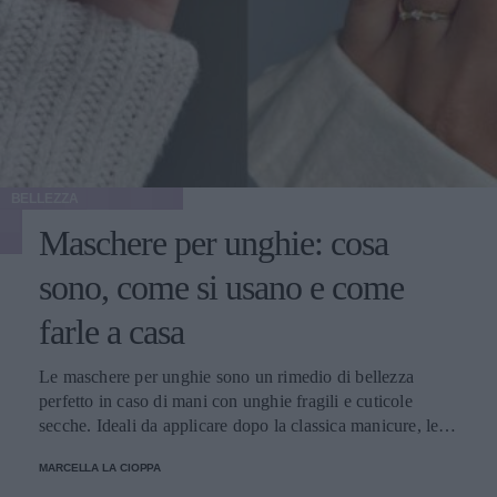
BELLEZZA
Maschere per unghie: cosa
sono, come si usano e come
farle a casa
Le maschere per unghie sono un rimedio di bellezza
perfetto in caso di mani con unghie fragili e cuticole
secche. Ideali da applicare dopo la classica manicure, le
maschere per unghie vi regaleranno mani sempre curate e
MARCELLA LA CIOPPA
perfettamente idratate.