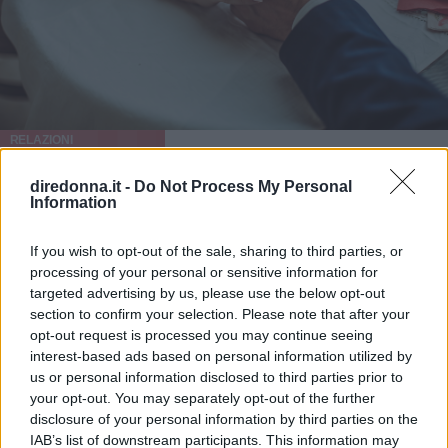
RELAZIONI
Come sostenere il proprio uomo
diredonna.it -
Do Not Process My Personal
Information
La donna ideale è quella che sa come sostenere il proprio
uomo e gli sta vicino in ogni situazione: se siete in
If you wish to opt-out of the sale, sharing to third parties, or
difficoltà, seguite i nostri consigli.
processing of your personal or sensitive information for
targeted advertising by us, please use the below opt-out
LAURA FRIGERIO
section to confirm your selection. Please note that after your
opt-out request is processed you may continue seeing
interest-based ads based on personal information utilized by
us or personal information disclosed to third parties prior to
your opt-out. You may separately opt-out of the further
disclosure of your personal information by third parties on the
IAB’s list of downstream participants. This information may