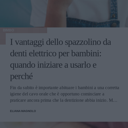
BIMBO
I vantaggi dello spazzolino da
denti elettrico per bambini:
quando iniziare a usarlo e
perché
Fin da subito è importante abituare i bambini a una corretta
igiene del cavo orale che è opportuno cominciare a
praticare ancora prima che la dentizione abbia inizio. Ma
cosa è meglio? Spazzolino tradizionale o spazzolino
ELIANA MAGNOLO
elettrico? Da quale età?