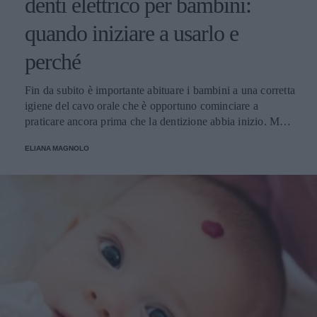
denti elettrico per bambini:
quando iniziare a usarlo e
perché
Fin da subito è importante abituare i bambini a una corretta
igiene del cavo orale che è opportuno cominciare a
praticare ancora prima che la dentizione abbia inizio. Ma
cosa è meglio? Spazzolino tradizionale o spazzolino
ELIANA MAGNOLO
elettrico? Da quale età?