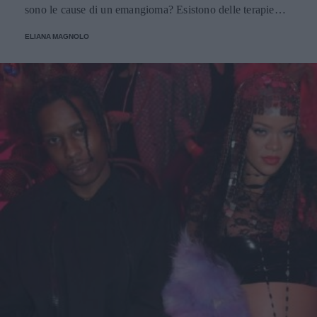
sono le cause di un emangioma? Esistono delle terapie
apposite? E all'impatto psicologico e alla preoccupazione
ELIANA MAGNOLO
di mamma e papà chi ci pensa? Parliamone insieme.