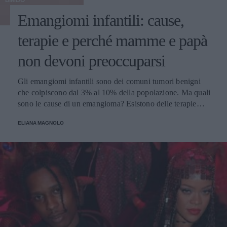
BIMBO
Emangiomi infantili: cause,
terapie e perché mamme e papà
non devoni preoccuparsi
Gli emangiomi infantili sono dei comuni tumori benigni
che colpiscono dal 3% al 10% della popolazione. Ma quali
sono le cause di un emangioma? Esistono delle terapie
apposite? E all'impatto psicologico e alla preoccupazione
ELIANA MAGNOLO
di mamma e papà chi ci pensa? Parliamone insieme.