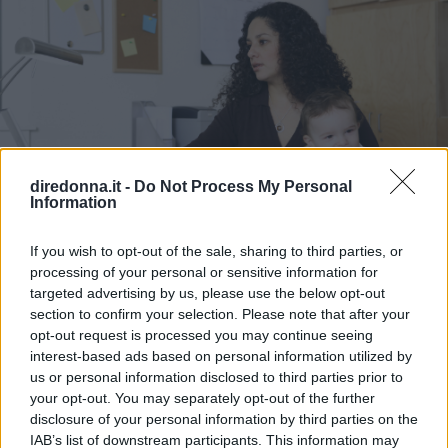
diredonna.it -
Do Not Process My Personal
Information
If you wish to opt-out of the sale, sharing to third parties, or
MAMMA
processing of your personal or sensitive information for
Portare il lavoro a casa causa
targeted advertising by us, please use the below opt-out
section to confirm your selection. Please note that after your
stress: come evitarlo?
opt-out request is processed you may continue seeing
interest-based ads based on personal information utilized by
Non riuscite a separare il lavoro dalla vostra vita
us or personal information disclosed to third parties prior to
personale? Ecco qualche consiglio su come farlo, evitando
your opt-out. You may separately opt-out of the further
lo stress.
disclosure of your personal information by third parties on the
IAB’s list of downstream participants. This information may