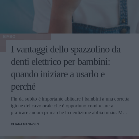
BIMBO
I vantaggi dello spazzolino da
denti elettrico per bambini:
quando iniziare a usarlo e
perché
Fin da subito è importante abituare i bambini a una corretta
igiene del cavo orale che è opportuno cominciare a
praticare ancora prima che la dentizione abbia inizio. Ma
cosa è meglio? Spazzolino tradizionale o spazzolino
ELIANA MAGNOLO
elettrico? Da quale età?