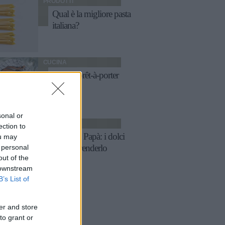
PRODOTTI
Qual è la migliore pasta
italiana?
CUCINA
Pranzo prêt-à-porter
sonal or
CUCINA
ection to
Festa del Papà: i dolci
ou may
 personal
per sorprenderlo
out of the
 downstream
B’s List of
er and store
to grant or