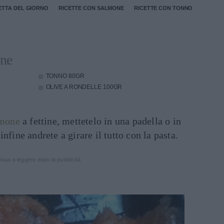
ETTA DEL GIORNO
RICETTE CON SALMONE
RICETTE CON TONNO
one
TONNO
80GR
OLIVE A RONDELLE
100GR
lmone
a fettine, mettetelo in una padella o in
nfine andrete a girare il tutto con la pasta.
inua a leggere dopo la pubblicità