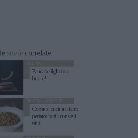
le
storie
correlate
CUCINA
Pancake light ma
buoni!
RICETTA
RICETTE
Come si cucina il farro
perlato: tutti i consigli
utili