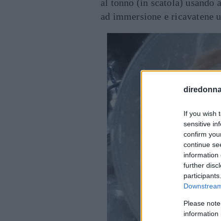
al tonno (in scatola) usando an
ad immersione e ricavatene 
diredonna.
If you wish 
sensitive in
confirm you
continue se
information 
further disc
participants
Downstream 
Please note
information 