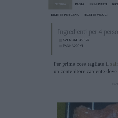
STORIA
PASTA
PRIMI PIATTI
RIC
RICETTE PER CENA
RICETTE VELOCI
Ingredienti per 4 pers
SALMONE
350GR
PANNA
200ML
Per prima cosa tagliate il
sa
un contenitore capiente dove i
Cont