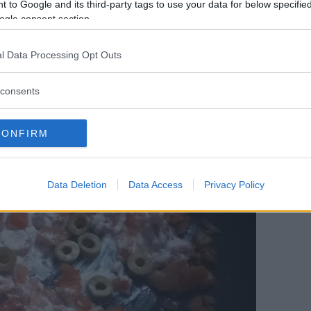
 to Google and its third-party tags to use your data for below specifi
ogle consent section.
l Data Processing Opt Outs
sieme al salmone
, preparato precedentemente,
delle, girate il tutto e lasciate da parte.
consents
CONFIRM
Data Deletion
Data Access
Privacy Policy