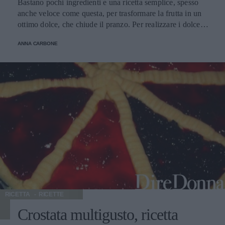
Bastano pochi ingredienti e una ricetta semplice, spesso
anche veloce come questa, per trasformare la frutta in un
ottimo dolce, che chiude il pranzo. Per realizzare i dolcetti
alle mele bastano solo 30 minuti in forno, un po’ di burro,
ANNA CARBONE
zucchero, uova e succo di limone. Il sapore vi sorprenderà
per la semplicità con cui è possibile ottenerlo.
RICETTA
RICETTE
Crostata multigusto, ricetta