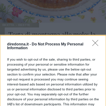
RICETTA
RICETTE
Torta di montagna alle mele: la
ricetta per il dolce di San
diredonna.it -
Do Not Process My Personal
Information
Valentino
If you wish to opt-out of the sale, sharing to third parties, or
Se il vostro amore è speciale, avete bisogno della ricetta di
processing of your personal or sensitive information for
un dolce speciale. Non i soliti cioccolatini ma una torta
targeted advertising by us, please use the below opt-out
ricoperta di zucchero a velo, profumata grazie al limone
section to confirm your selection. Please note that after your
grattugiato, dolcissima e perfetta grazie alla salsa di
opt-out request is processed you may continue seeing
ANNA CARBONE
mele con yogurt, preparata come accompagnamento.
interest-based ads based on personal information utilized by
Provate la torta di montagna alle mele, per un San
us or personal information disclosed to third parties prior to
Valentino indimenticabile.
your opt-out. You may separately opt-out of the further
disclosure of your personal information by third parties on the
IAB’s list of downstream participants. This information may