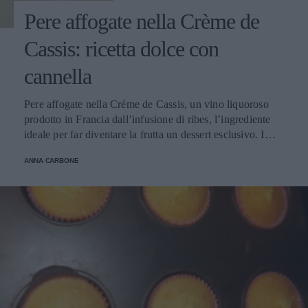
Pere affogate nella Crème de
Cassis: ricetta dolce con
cannella
Pere affogate nella Créme de Cassis, un vino liquoroso
prodotto in Francia dall’infusione di ribes, l’ingrediente
ideale per far diventare la frutta un dessert esclusivo. I
frutti, mantecate insieme al vino rosso e alla cannella,
ANNA CARBONE
diventeranno più dolci che mai.