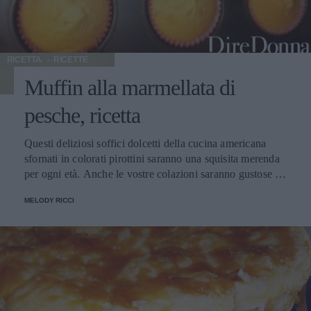
RICETTA
RICETTE
Muffin alla marmellata di
pesche, ricetta
Questi deliziosi soffici dolcetti della cucina americana
sfornati in colorati pirottini saranno una squisita merenda
per ogni età. Anche le vostre colazioni saranno gustose se
deciderete di degustare questa dolce delizia. Divertitevi
MELODY RICCI
nella loro preparazione.