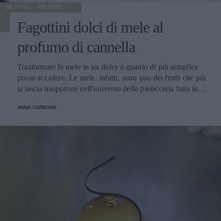
RICETTA
RICETTE
Fagottini dolci di mele al
profumo di cannella
Trasformare le mele in un dolce è quanto di più semplice
possa accadere. Le mele, infatti, sono uno dei frutti che più
si lascia trasportare nell'universo della pasticceria fatta in
casa. Scoprite la semplicità di questi fagottini di mele fatti
ANNA CARBONE
con ingredienti genuini e aromi dal profumo incantevole,
da acquolina in bocca.