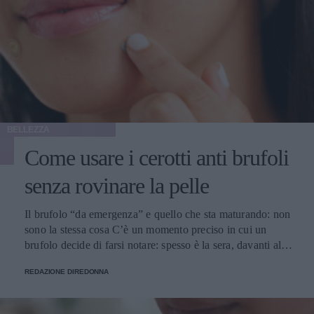
BELLEZZA
Come usare i cerotti anti brufoli
senza rovinare la pelle
Il brufolo “da emergenza” e quello che sta maturando: non
sono la stessa cosa C’è un momento preciso in cui un
brufolo decide di farsi notare: spesso è la sera, davanti allo
specchio del bagno, con la luce impietosa che sembra
REDAZIONE DIREDONNA
progettata per mettere in risalto ogni micro-rilievo. Il primo
istinto è schiacciarlo, il secondo è cercare un rimedio
rapido che non trasformi l’area in un campo di battaglia.