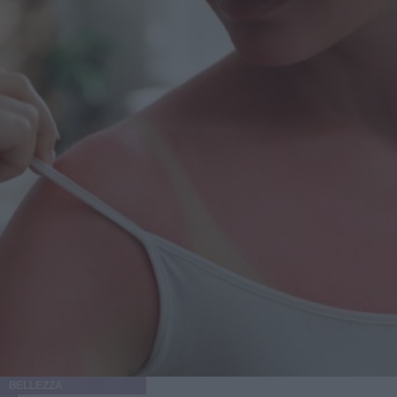
Qui entra in gioco una distinzione utile, quasi terapeutica:
brufolo con testa bianca già formata, brufolo infiammato e
profondo, oppure micro-comedone che sta solo
“annunciando” la sua presenza. I cerotti funzionano
meglio quando c’è qualcosa da assorbire o proteggere,
cioè quando la lesione è superficiale o quando vuoi evitare
sfregamenti, mani curiose, telefono appoggiato sulla
guancia e quella frangia che sembra sempre un po’ troppo
entusiasta di toccare proprio lì. Se invece senti un nodulo
doloroso sotto pelle, il cerotto può aiutare come barriera,
ma non è la bacchetta magica: lì servono calma, routine
gentile e, se succede spesso, una chiacchierata con un
dermatologo. Come funzionano davvero i pimple patch (e
perché non sono tutti uguali) Il cuore della faccenda è
l’idrocolloide, un materiale che crea un ambiente protetto e
può assorbire i fluidi, riducendo il rischio di toccare e
traumatizzare la zona. Tradotto in vita reale: meno
crosticine strappate “per sbaglio”, meno arrossamenti che
durano giorni, più possibilità che la pelle faccia il suo
lavoro senza interferenze. Alcuni cerotti sono minimalisti,
BELLEZZA