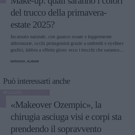
Make-up: quali saranno i colori
del trucco della primavera-
estate 2025?
Incarnato naturale, con guance rosate e leggermente
abbronzate, occhi protagonisti grazie a ombretti e eyeliner
grafici, labbra a effetto gloss: ecco i trucchi che saranno
protagonisti della bella stagione.
NATASCIA_ALIBANI
Può interessarti anche
BELLEZZA
«Makeover Ozempic», la
chirugia asciuga visi e corpi sta
prendendo il sopravvento