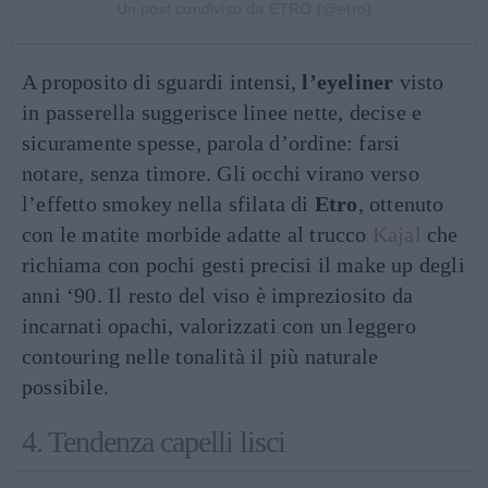
Un post condiviso da ETRO (@etro)
A proposito di sguardi intensi,
l’eyeliner
visto
in passerella suggerisce linee nette, decise e
sicuramente spesse, parola d’ordine: farsi
notare, senza timore. Gli occhi virano verso
l’effetto smokey nella sfilata di
Etro
, ottenuto
con le matite morbide adatte al trucco
Kajal
che
richiama con pochi gesti precisi il make up degli
anni ‘90. Il resto del viso è impreziosito da
incarnati opachi, valorizzati con un leggero
contouring nelle tonalità il più naturale
possibile.
4. Tendenza capelli lisci