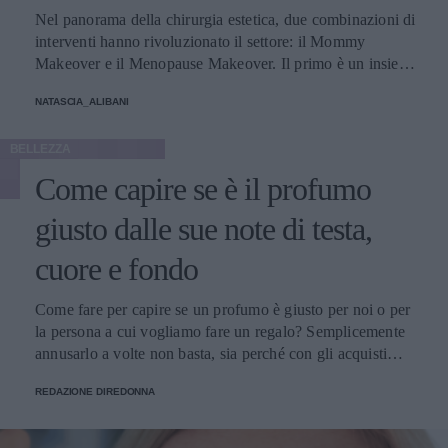
Nel panorama della chirurgia estetica, due combinazioni di
interventi hanno rivoluzionato il settore: il Mommy
Makeover e il Menopause Makeover. Il primo è un insieme
di interventi di chirurgia estetica progettati per aiutare le
NATASCIA_ALIBANI
donne a recuperare la forma fisica e l'aspetto che avevano
prima della gravidanza, o per migliorare alcune aree del
BELLEZZA
corpo che possono essere cambiate durante la maternità,
soprattutto addome, seno e altre aree soggette a
Come capire se è il profumo
rilassamento cutaneo o perdita di tono. Il secondo, invece,
è scelto dalle donne che sono entrate in menopausa. Oggi,
giusto dalle sue note di testa,
a questi si aggiunge a questa élite una terza opzione
cuore e fondo
emergente che punta a ripristinare il volume e contrastare
l'invecchiamento, distinguendosi per la sua unicità, il
cosiddetto Ozempic Makeover, che segue il grande
Come fare per capire se un profumo è giusto per noi o per
successo che il farmaco, inizialmente pensato per i pazienti
la persona a cui vogliamo fare un regalo? Semplicemente
con diabete di tipo 2, ha riscosso negli ultimi tempi anche
annusarlo a volte non basta, sia perché con gli acquisti
fra molte celebrità di Hollywood - con conseguenti,
online non si può fare, sia perché un’annusata veloce non
inevitabili polemiche - per la sua grande capacità di
REDAZIONE DIREDONNA
basta. Dobbiamo conoscere le sue note.
accelerare la perdita di peso. Secondo il chirurgo plastico
di New York, Elie Levine, l’aumento dei trattamenti