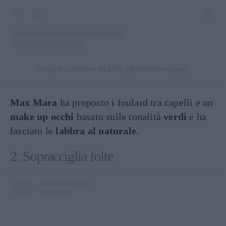
Un post condiviso da DFG (@dilfashiongroup)
Max Mara
ha proposto i foulard tra capelli e un
make up occhi
basato sulle tonalità
verdi
e ha
lasciato le
labbra al naturale
.
2. Sopracciglia folte