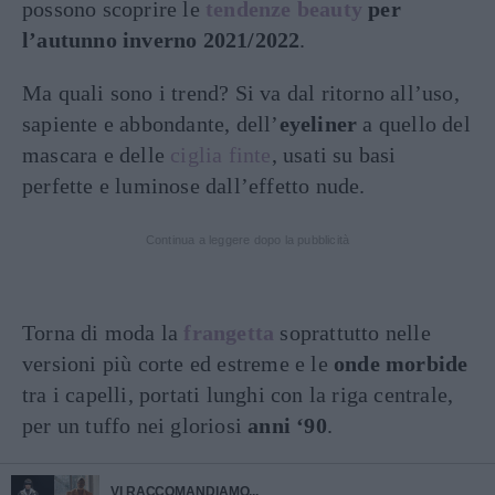
possono scoprire le
tendenze beauty
per
l’autunno inverno 2021/2022
.
Ma quali sono i trend? Si va dal ritorno all’uso,
sapiente e abbondante, dell’
eyeliner
a quello del
mascara e delle
ciglia finte
, usati su basi
perfette e luminose dall’effetto nude.
Continua a leggere dopo la pubblicità
Torna di moda la
frangetta
soprattutto nelle
versioni più corte ed estreme e le
onde morbide
tra i capelli, portati lunghi con la riga centrale,
per un tuffo nei gloriosi
anni ‘90
.
VI RACCOMANDIAMO...