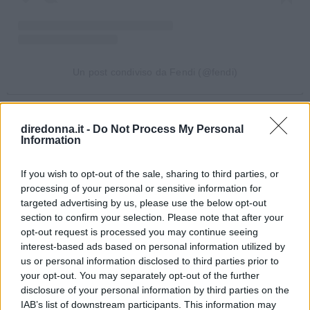
Un post condiviso da Fendi (@fendi)
Durante la Milano Fashion Week e le sfilate
diredonna.it -
Do Not Process My Personal
autunno inverno 2021/2022 si sono viste anche
Information
tante
treccine
, perfette per incorniciare il capo:
If you wish to opt-out of the sale, sharing to third parties, or
dalle più elaborate che interessano tutta la
processing of your personal or sensitive information for
chioma a quelle più discrete dove ad essere
targeted advertising by us, please use the below opt-out
intrecciati sono solo le ciocche frontali vicine al
section to confirm your selection. Please note that after your
opt-out request is processed you may continue seeing
viso. Le trecce viste in passerella da
Fendi
interest-based ads based on personal information utilized by
richiamano decisamente uno stile vivace e
us or personal information disclosed to third parties prior to
hippie
.
your opt-out. You may separately opt-out of the further
disclosure of your personal information by third parties on the
6. Acconciatura retrò
IAB’s list of downstream participants. This information may