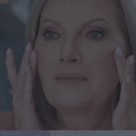
estetici post-perdita di peso è una naturale conseguenza
della crescente popolarità di farmaci come Ozempic, per
rappresentare il "tocco finale" dopo aver perso quei chili
difficili da eliminare con dieta ed esercizio. "Molti di
questi pazienti hanno un’attenzione particolare per
l’estetica - spiega Levine a New Beauty - Chi utilizza
farmaci GLP-1 per perdere gli ultimi chili spesso desidera
massimizzare i risultati con trattamenti mirati". La perdita
di peso significativa, inoltre, consente a molti pazienti di
accedere a interventi estetici che prima non erano possibili:
"Dopo una perdita di peso importante, i pazienti diventano
potenziali candidati per interventi chirurgici. Questo
potrebbe significare una qualificazione per
un’addominoplastica o risultati migliorati con liposuzione e
rassodamento cutaneo". Cos’è un Ozempic Makeover?
Oltre a Ozempic, esistono altri farmaci GLP-1 usati per la
perdita di peso, e i trattamenti inclusi nell’Ozempic
Makeover sono indicati per chiunque abbia perso peso
rapidamente, sia tramite farmaci, interventi chirurgici, dieta
o esercizio. "La perdita di peso rapida ha molteplici effetti
BELLEZZA