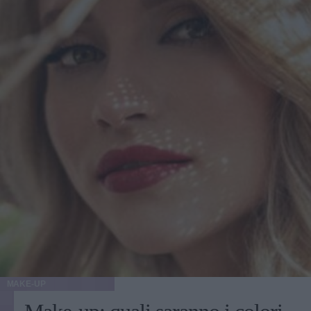
che vuoi proteggere e gestire, senza trasformare la pelle in
un progetto di restauro. Se ti piace esplorare la skincare
coreana e i suoi accessori intelligenti, trovi spesso selezioni
ampie e aggiornate anche su Little Wonderland, ma la
regola d’oro resta la stessa: scegli in base al momento della
tua pelle, non in base al panico del momento. E quando
tutto sembra andare storto, ricordati la cosa più terrestre di
tutte: la pelle non ama la fretta. Ama i gesti piccoli,
ripetuti, e quel minimo di gentilezza che, stranamente, è
anche la strategia più efficace. Articolo con contenuto
promozionale
MAKE-UP