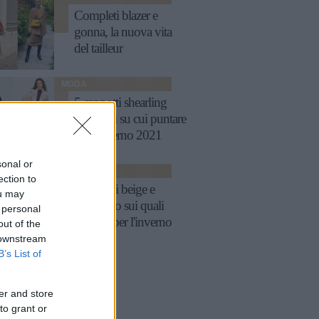
Completi blazer e
gonna, la nuova vita
del tailleur
MODA
5 cappotti shearling
ecologici su cui puntare
per l'inverno 2021
sonal or
MODA
ection to
I cappotti beige e
ou may
cammello sui quali
 personal
puntare per l'inverno
out of the
 downstream
B’s List of
er and store
to grant or