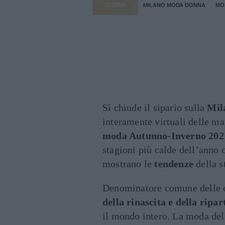
STORIA
MILANO MODA DONNA
MO
Si chiude il sipario sulla
Mil
interamente virtuali delle ma
moda Autunno-Inverno 202
stagioni più calde dell’anno c
mostrano le
tendenze
della s
Denominatore comune delle co
della rinascita e della ripa
il mondo intero. La moda de