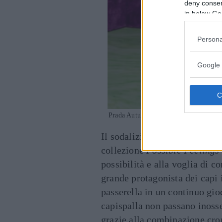
deny consent
in below Go
Persona
Google 
Prada Autunno-Inverno 2021/2022
Il sodalizio artistico tra
Miuc
collezione
Possible Feelings
possibilità e alla voglia di c
grande protagonista dei capi 
passerella in un continuo gioc
capispalla non passano inoss
grazie alla combinazione crom