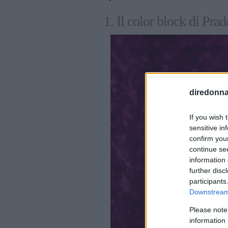
1. Il color block di Prad
diredonna.
If you wish 
sensitive in
confirm you
continue se
information 
further disc
participants
Downstream 
Please note
information 