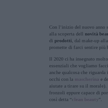
Con l’inizio del nuovo anno s
alla scoperta dell
novità bea
di
prodotti
, dal make-up all
promette di farci sentire più b
Il 2020 ci ha insegnato molto
essenziali che vogliamo facci
anche qualcosa che riguarda i
occhi con la
mascherina
e d
aiutate a tirare su il morale)
fronzoli eppure capace di port
così detta “
clean beauty
”.