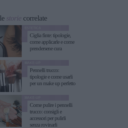
le
storie
correlate
ESTETICA
Ciglia finte: tipologie,
come applicarle e come
prendersene cura
MAKE-UP
Pennelli trucco:
tipologie e come usarli
per un make up perfetto
MAKE-UP
Come pulire i pennelli
trucco: consigli e
accessori per pulirli
senza rovinarli