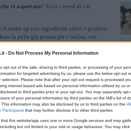
 che ci aspettano
? Ecco i trend di cui
r il make-up con ingredienti attivi e prodotti
ono la pelle già pronta per l’uscita, con
 di mascara. Queste soluzioni multifunzione
sempre crescente di prodotti con “
benefits
”,
it -
Do Not Process My Personal Information
più semplice ma sempre efficace.
to opt-out of the sale, sharing to third parties, or processing of your per
formation for targeted advertising by us, please use the below opt-out s
e dentro e belle fuori: non bastano prodotti
r selection. Please note that after your opt-out request is processed y
ne attenta e costante per sentirsi bene con se
eing interest-based ads based on personal information utilized by us or
le beauty routine orientali, dalla
skincare
disclosed to third parties prior to your opt-out. You may separately opt-
losure of your personal information by third parties on the IAB’s list of
nese, è importante dedicarsi a una
vita più
. This information may also be disclosed by us to third parties on the
IA
si cura del corpo anche bevendo molta
Participants
that may further disclose it to other third parties.
 salutari, facendo movimento e rinunciando a
 that this website/app uses one or more Google services and may gath
including but not limited to your visit or usage behaviour. You may click 