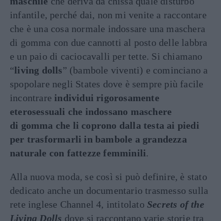
maschile
che deriva da chissà quale disturbo
infantile, perché dai, non mi venite a raccontare
che è una cosa normale indossare una maschera
di gomma con due cannotti al posto delle labbra
e un paio di caciocavalli per tette. Si chiamano
“
living dolls
” (bambole viventi) e cominciano a
spopolare negli States dove è sempre più facile
incontrare
individui rigorosamente
eterosessuali che indossano maschere
di gomma che li coprono dalla testa ai piedi
per trasformarli in bambole a grandezza
naturale con fattezze femminili
.
Alla nuova moda, se così si può definire, è stato
dedicato anche un documentario trasmesso sulla
rete inglese Channel 4, intitolato
Secrets of the
Living Dolls
dove si raccontano varie storie tra