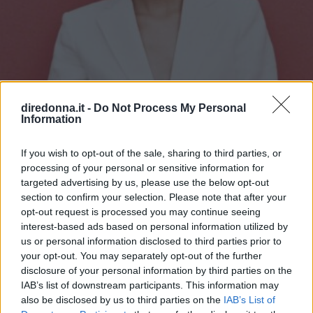
diredonna.it -
Do Not Process My Personal
Information
If you wish to opt-out of the sale, sharing to third parties, or
processing of your personal or sensitive information for
targeted advertising by us, please use the below opt-out
section to confirm your selection. Please note that after your
GOSSIP
opt-out request is processed you may continue seeing
Tailleur cerimonia 2025
interest-based ads based on personal information utilized by
us or personal information disclosed to third parties prior to
economici: i più belli di Zara,
your opt-out. You may separately opt-out of the further
disclosure of your personal information by third parties on the
Zalando, H&M, Mango e altri
IAB’s list of downstream participants. This information may
also be disclosed by us to third parties on the
IAB’s List of