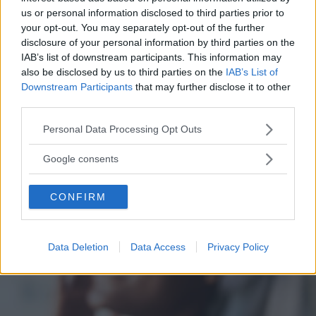
us or personal information disclosed to third parties prior to
your opt-out. You may separately opt-out of the further
disclosure of your personal information by third parties on the
ESTETICA
IAB’s list of downstream participants. This information may
also be disclosed by us to third parties on the
IAB’s List of
Cosmetici, ingredienti amici
Downstream Participants
that may further disclose it to other
della pelle da usare in combo
third parties.
Please note that this website/app uses one or more Google
Personal Data Processing Opt Outs
Sapevi che alcuni ingredienti nei cosmetici sono perfetti da
services and may gather and store information including but
usare in combinazione? Ecco perché e a cosa servono
not limited to your visit or usage behaviour. You may click to
Google consents
grant or deny consent to Google and its third-party tags to
STEFANIA CICIRELLO
use your data for below specified purposes in below Google
CONFIRM
consent section.
Data Deletion
Data Access
Privacy Policy