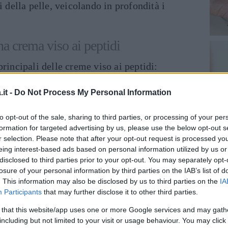
i della pelle, veicolando in profondità i
na crema viso ai peptidi
principali delle creme viso ai peptidi:
la pelle;
it -
Do Not Process My Personal Information
ffetto volumizzante;
to opt-out of the sale, sharing to third parties, or processing of your per
formation for targeted advertising by us, please use the below opt-out s
ene
;
r selection. Please note that after your opt-out request is processed y
eing interest-based ads based on personal information utilized by us or
disclosed to third parties prior to your opt-out. You may separately opt-
onicità dei tessuti.
losure of your personal information by third parties on the IAB’s list of
. This information may also be disclosed by us to third parties on the
IA
eptidi
Participants
that may further disclose it to other third parties.
 that this website/app uses one or more Google services and may gath
cnico, i peptidi sono degli
aminoacidi
including but not limited to your visit or usage behaviour. You may click 