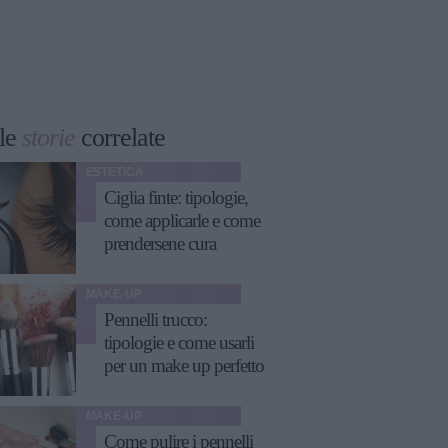
le
storie
correlate
ESTETICA
Ciglia finte: tipologie,
come applicarle e come
prendersene cura
MAKE-UP
Pennelli trucco:
tipologie e come usarli
per un make up perfetto
MAKE-UP
Come pulire i pennelli