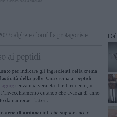
inua a leggere dopo la pubblicità
22: alghe e clorofilla protagoniste
Dal
o ai peptidi
usato per indicare gli ingredienti della crema
asticità della pelle
. Una crema ai peptidi
 aging
senza una vera età di riferimento, in
e l’invecchiamento cutaneo che avanza di anno
to da numerosi fattori.
e
catene di aminoacidi
, che supportano le