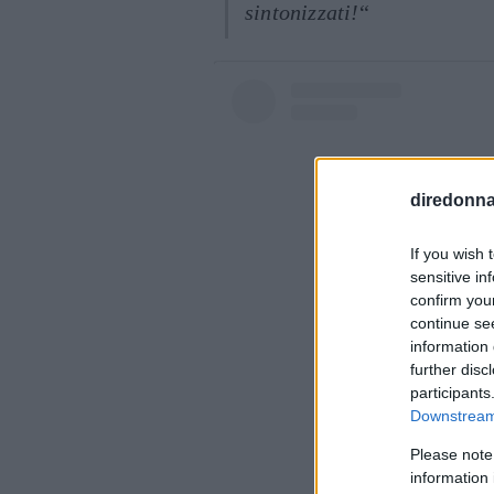
sintonizzati!
“
diredonna.
If you wish 
sensitive in
confirm you
continue se
information 
further disc
participants
Downstream 
Please note
Visualiz
information 