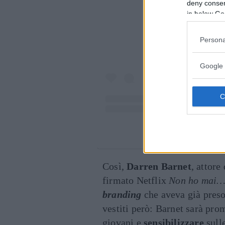
deny consent
in below Go
Persona
Google 
Un post condivis
Così,
Darren Barnet
, attore
firmato Netflix
Non ho mai
branding
che aveva già preso 
vestiti però: Barnet sarà pro
giovani e
sensibilizzare
sull