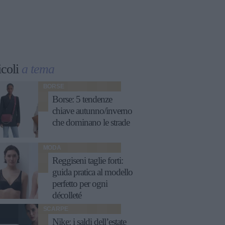
icoli
a tema
BORSE
Borse: 5 tendenze
chiave autunno/inverno
che dominano le strade
MODA
Reggiseni taglie forti:
guida pratica al modello
perfetto per ogni
décolleté
SCARPE
Nike: i saldi dell’estate