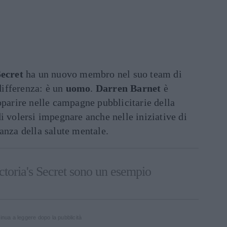
Secret
ha un nuovo membro nel suo team di
differenza: è un
uomo
.
Darren Barnet
è
pparire nelle campagne pubblicitarie della
di volersi impegnare anche nelle iniziative di
anza della salute mentale.
ctoria's Secret sono un esempio
inua a leggere dopo la pubblicità