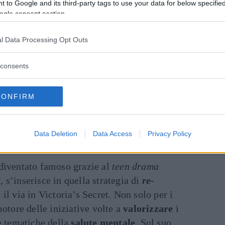
 to Google and its third-party tags to use your data for below specifi
ogle consent section.
l Data Processing Opt Outs
consents
CONFIRM
o da Victoria's Secret PINK (@vspink)
Data Deletion
Data Access
Privacy Policy
 diventato famoso grazie al
teen drama
…
, s’inserisce in quella strategia di
re-
il via in Victoria’s Secret. Non solo per i
motore delle iniziative volte a
valorizzare
i
e tematiche della
salute mentale
. Sul suo