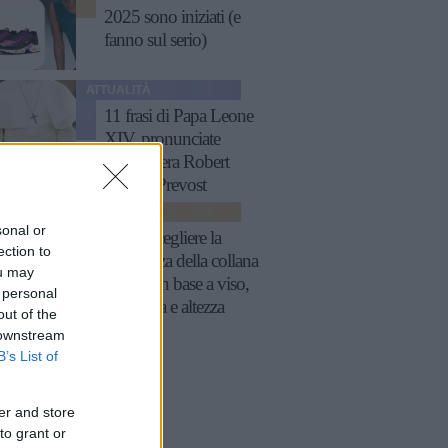
2025 sono iniziati (e
fanno sul serio)
ATTUALITÀ
11 frasi di Papa Leone
XIV, pronunciate
quando era Robert
Francis Prevost
TENDENZE
sonal or
Come scegliere la
ection to
lunghezza della collana
ou may
perfetta in base a viso,
 personal
scollatura e altezza
out of the
 downstream
B’s List of
er and store
to grant or