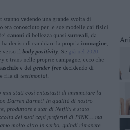
et stanno vedendo una grande svolta di
o era conosciuto per le sue modelle dai fisici
 dei
canoni
di bellezza quasi
surreali
, da
Art
 ha deciso di cambiare la propria
immagine
,
e verso il
body positivity
. Se
già nel 2020
y e trans nelle proprie campagne, ecco che
aschile
e del
gender free
decidendo di
e fila di
testimonial
.
mai stati così entusiasti di annunciare la
on Darren Barnet! In qualità di nostro
e, produttore e star di Netflix è stato
colta dei suoi capi preferiti di PINK… ma
iamo molto altro in serbo, quindi rimanete