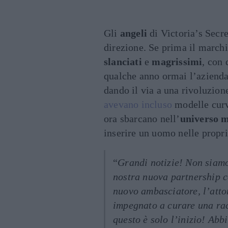
Gli
angeli
di Victoria’s Secr
direzione. Se prima il marchi
slanciati
e
magrissimi
, con
qualche anno ormai l’azienda
dando il via a una rivoluzion
avevano incluso
modelle curv
ora sbarcano nell’
universo m
inserire un uomo nelle propri
“
Grandi notizie! Non siamo 
nostra nuova partnership c
nuovo ambasciatore, l’attor
impegnato a curare una rac
questo è solo l’inizio! Abb