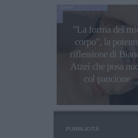
GOSSIP
"La forma del mi
a Rodriguez:
corpo", la potent
issime foto
riflessione di Bian
iccola Bella
Atzei che posa nu
eralda
col pancione
PUBBLICITÀ