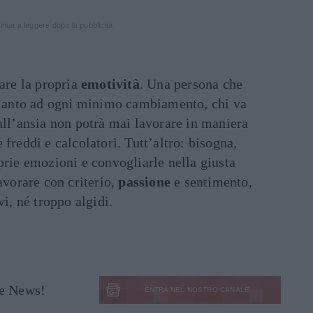
inua a leggere dopo la pubblicità
lare la propria
emotività
. Una persona che
 pianto ad ogni minimo cambiamento, chi va
all’ansia non potrà mai lavorare in maniera
freddi e calcolatori. Tutt’altro: bisogna,
prie emozioni e convogliarle nella giusta
avorare con criterio,
passione
e sentimento,
vi, né troppo algidi.
le News!
ENTRA NEL NOSTRO CANALE