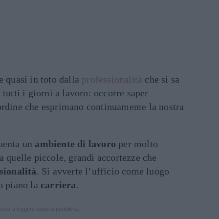
 quasi in toto dalla
professionalità
che si sa
tutti i giorni a lavoro: occorre saper
ordine che esprimano continuamente la nostra
quenta un
ambiente di lavoro
per molto
a quelle piccole, grandi accortezze che
sionalità
. Si avverte l’ufficio come luogo
o piano la
carriera
.
inua a leggere dopo la pubblicità