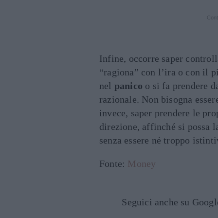
Cont
Infine, occorre saper control
“ragiona” con l’ira o con il
nel
panico
o si fa prendere d
razionale. Non bisogna essere 
invece, saper prendere le pro
direzione, affinché si possa l
senza essere né troppo istinti
Fonte:
Money
Seguici anche su Goog