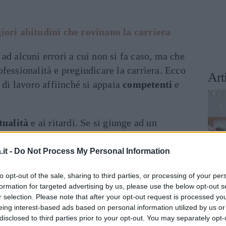
iori abitudini che rovinano la carriera
ad alcuni errori a cui non si fa caso, ma che
fessionalità e pregiudicare la carriera. Ecco
Art
 di lavoro affiinché si appaia
competenti
e
tualità
e ai ritardi. Se si giunge ad un
e troppo tardi, sforando l’orario stabilito, se
 dimostra di non avere alcun
rispetto
né per i
it -
Do Not Process My Personal Information
voro: e non c’è nulla di più grave di questo.
to opt-out of the sale, sharing to third parties, or processing of your per
formation for targeted advertising by us, please use the below opt-out s
empre mantenere una certa
etichetta
, vale a
r selection. Please note that after your opt-out request is processed y
 formali. La
formalità
e l’eleganza nei modi,
eing interest-based ads based on personal information utilized by us or
e, non sono mai esagerate. Scherzare sempre,
disclosed to third parties prior to your opt-out. You may separately opt-