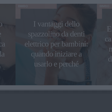
BIMBO
BIMBO
o
I vantaggi dello
E
e
spazzolino da denti
ca
ca
elettrico per bambini:
da
quando iniziare a
d
usarlo e perché