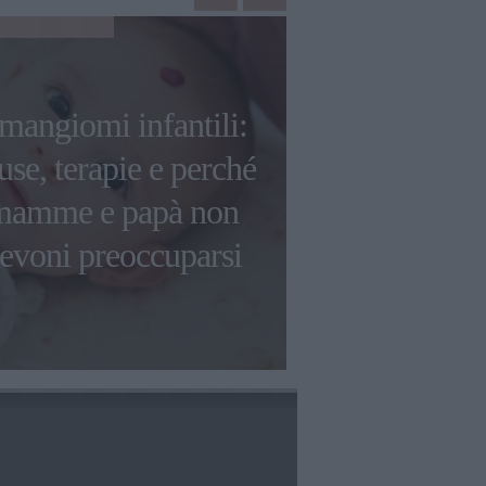
GOSSIP
mangiomi infantili:
A$AP Rocky
use, terapie e perché
crescere co
mamme e papà non
"Bambini
evoni preoccuparsi
mentalità 