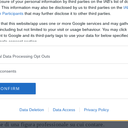
losure of your personal information by third parties on the IAB’s list of
omenti meno opportuni, interrompere
. This information may also be disclosed by us to third parties on the
IA
andare a confidenze fuori luogo compromettono
Participants
that may further disclose it to other third parties.
a professionalità.
 that this website/app uses one or more Google services and may gath
including but not limited to your visit or usage behaviour. You may click 
errore, forse il più grave di tutti sul posto di
 to Google and its third-party tags to use your data for below specifi
pettive
e di
apertura mentale
. Essere
ogle consent section.
ntinuo per aggiornarsi farà del lavoratore una
ente che, al momento opportuno, saprà
l Data Processing Opt Outs
tri e, quindi, ragionare approfonditamente e
consents
per giustificare un ritardo in ufficio
CONFIRM
ropria postazione è un altro fattore da
ettere sempre a posto la propria scrivania e
Data Deletion
Data Access
Privacy Policy
menti e penne un criterio farà ordine anche in
e di una figura professionale su cui contare.