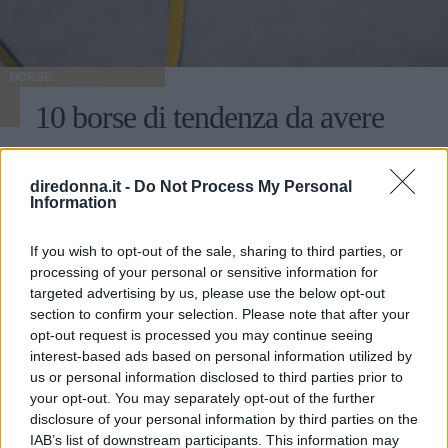
BORSE
10 borse di tendenza da avere
per questo autunno
diredonna.it -
Do Not Process My Personal
Grandi ritorni, come il bauletto e la baguette, e piccole
Information
grandi sorprese, come le micro handbag e le maxi
pochette: le borse di tendenza da avere questo autunno
If you wish to opt-out of the sale, sharing to third parties, or
giocano con dimensioni, materiali e colori inaspettati.
processing of your personal or sensitive information for
COSTANZA_GIANNELLI
targeted advertising by us, please use the below opt-out
section to confirm your selection. Please note that after your
opt-out request is processed you may continue seeing
interest-based ads based on personal information utilized by
us or personal information disclosed to third parties prior to
your opt-out. You may separately opt-out of the further
disclosure of your personal information by third parties on the
IAB’s list of downstream participants. This information may