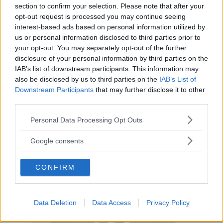
section to confirm your selection. Please note that after your
SPETTACOLO
opt-out request is processed you may continue seeing
Leonardo DiCaprio: ecco
interest-based ads based on personal information utilized by
us or personal information disclosed to third parties prior to
perché ha lavorato con Scorsese
your opt-out. You may separately opt-out of the further
disclosure of your personal information by third parties on the
L'attore fu colpito dalle doti recitative del collega
IAB’s list of downstream participants. This information may
diciannovenne nel 1993
also be disclosed by us to third parties on the
IAB’s List of
Downstream Participants
that may further disclose it to other
GABRIELE DEL BUONO
third parties.
Please note that this website/app uses one or more Google
Personal Data Processing Opt Outs
services and may gather and store information including but
not limited to your visit or usage behaviour. You may click to
Google consents
grant or deny consent to Google and its third-party tags to
use your data for below specified purposes in below Google
CONFIRM
consent section.
Data Deletion
Data Access
Privacy Policy