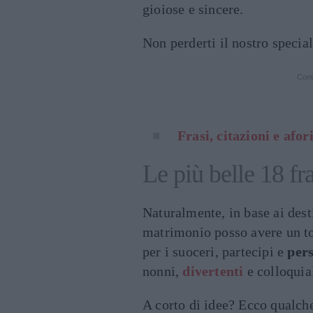
gioiose e sincere.
Non perderti il nostro special
Cont
Frasi, citazioni e afor
Le più belle 18 fr
Naturalmente, in base ai desti
matrimonio posso avere un to
per i suoceri, partecipi e
pers
nonni,
divertenti
e colloquial
A corto di idee? Ecco qualch