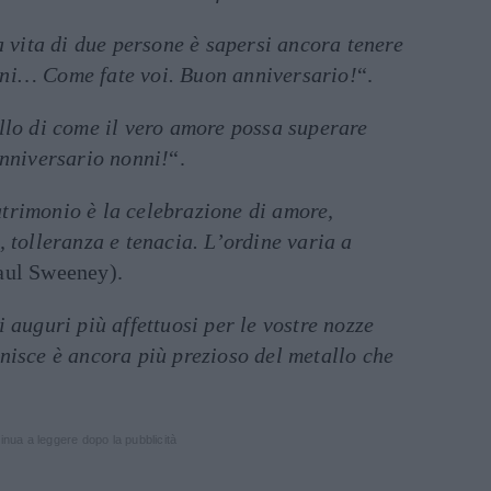
la vita di due persone è sapersi ancora tenere
ni… Come fate voi. Buon anniversario!
“.
llo di come il vero amore possa superare
anniversario nonni!
“.
trimonio è la celebrazione di amore,
, tolleranza e tenacia. L’ordine varia a
aul Sweeney).
i auguri più affettuosi per le vostre nozze
nisce è ancora più prezioso del metallo che
inua a leggere dopo la pubblicità