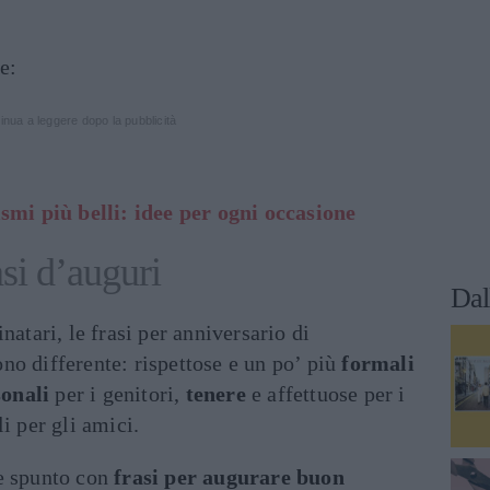
e:
inua a leggere dopo la pubblicità
ismi più belli: idee per ogni occasione
asi d’auguri
Dal
natari, le frasi per anniversario di
no differente: rispettose e un po’ più
formali
onali
per i genitori,
tenere
e affettuose per i
i per gli amici.
e spunto con
frasi per augurare buon