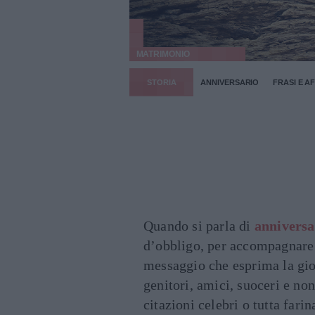
MATRIMONIO
STORIA
ANNIVERSARIO
FRASI E A
Quando si parla di
anniversa
d’obbligo, per accompagnare i
messaggio che esprima la gioi
genitori, amici, suoceri e no
citazioni celebri o tutta fari