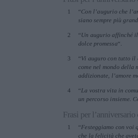
“
Con l’augurio che l’a
siano sempre più grand
“
Un augurio affinché il
dolce promessa
“.
“
Vi auguro con tutto il
come nel mondo della ma
addizionate, l’amore mo
“
La vostra vita in comu
un percorso insieme. C
Frasi per l’anniversario
“
Festeggiamo con voi q
che la felicità che ave