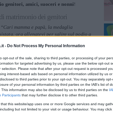
o genitori, amici, suoceri e nonni
!
 di matrimonio dei genitori
 “
Cari mamma e papà, la medaglia
istata, ora allenatevi per salire sul podio a
e congratulazioni
!”.
it -
Do Not Process My Personal Information
a, ma ormai siete giunti alla vetta: non vi
to opt-out of the sale, sharing to third parties, or processing of your per
anorama. Buon anniversario!
“.
formation for targeted advertising by us, please use the below opt-out s
r selection. Please note that after your opt-out request is processed y
l vostro amore sembra sempre più forte.
eing interest-based ads based on personal information utilized by us or
disclosed to third parties prior to your opt-out. You may separately opt-
losure of your personal information by third parties on the IAB’s list of
. This information may also be disclosed by us to third parties on the
IA
i insegnato, in questi X anni di matrimonio,
Participants
that may further disclose it to other third parties.
bene
“.
 that this website/app uses one or more Google services and may gath
including but not limited to your visit or usage behaviour. You may click 
non sono fatti né di corde, né di nodi, eppure