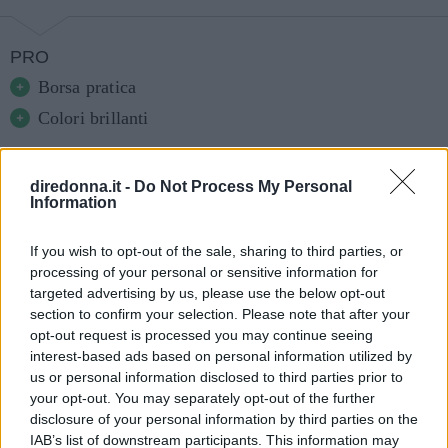
PRO
Borsa pratica
Colori brillanti
CONTRO
Nessuno
diredonna.it -
Do Not Process My Personal
Information
If you wish to opt-out of the sale, sharing to third parties, or
Continua a leggere dopo la pubblicità
processing of your personal or sensitive information for
targeted advertising by us, please use the below opt-out
section to confirm your selection. Please note that after your
Tra tutte le proposte questa è la nostra preferita.
opt-out request is processed you may continue seeing
interest-based ads based on personal information utilized by
Non solo perché i bigodini
Minerva
sono
us or personal information disclosed to third parties prior to
coloratissimi, ma perché sono venduti con una
your opt-out. You may separately opt-out of the further
borsa con chiusura lampo superiore, da cui è
disclosure of your personal information by third parties on the
IAB’s list of downstream participants. This information may
molto facile prenderli durante l’utilizzo.