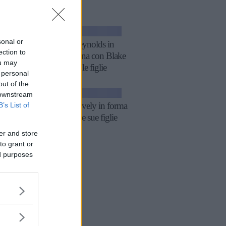
GOSSIP
sonal or
Ryan Reynolds in
ection to
quarantena con Blake
ou may
Lively e le figlie
 personal
out of the
NEWS
 downstream
B’s List of
Blake Lively in forma
grazie alle sue figlie
er and store
to grant or
ed purposes