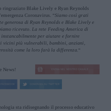
o ringraziato Blake Lively e Ryan Reynolds
ll’emergenza Coronavirus. “
Siamo così grati
e generosa di Ryan Reynolds e Blake Lively e
bbiamo ricevuto. La rete Feeding America di
 instancabilmente per aiutare e fornire
ri vicini più vulnerabili, bambini, anziani,
erosità come la loro farà la differenza.
“
le News!
ENTRA NEL NOSTRO CANALE
FACEBOOK
CONDIVIDI SU
TWITTER
ecnologia sta ridisegnando il processo educativo