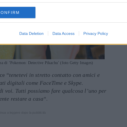
CONFIRM
Data Deletion
Data Access
Privacy Policy
ma di ‘Pokemon: Detective Pikachu’ (foto Getty Images)
ice “
tenetevi in stretto contatto con amici e
ati digitali come FaceTime e Skype.
 di voi. Tutti possiamo fare qualcosa l’uno per
ente restare a casa
“.
inua a leggere dopo la pubblicità