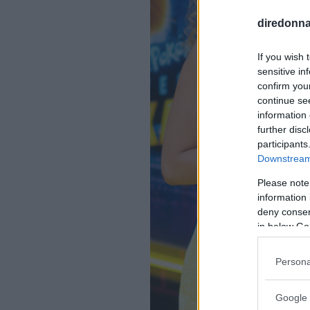
diredonna.
If you wish 
sensitive in
confirm you
continue se
information 
further disc
participants
Downstream 
Please note
information 
deny consent
in below Go
Persona
Google 