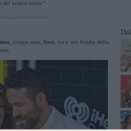
 del nostro aiuto.
”
inua a leggere dopo la pubblicità
Dal
mes
, cinque anni,
Inez
, tre e una bimba della
nome.