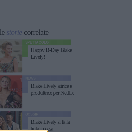
le
storie
correlate
SPETTACOLO
Happy B-Day Blake
Lively!
NEWS
Blake Lively attrice e
produttrice per Netflix
GOSSIP
Blake Lively si fa la
tinta in casa