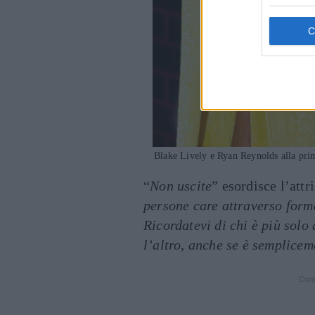
Blake Lively e Ryan Reynolds alla pri
“
Non uscite
” esordisce l’attr
persone care attraverso form
Ricordatevi di chi è più solo
l’altro, anche se è semplicem
Cont