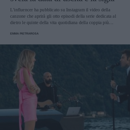
L'influencer ha pubblicato su Instagram il video della
canzone che aprirà gli otto episodi della serie dedicata al
dietro le quinte della vita quotidiana della coppia più
popolare del web. Disponibile dal 9 dicembre su Amazon
EMMA PIETRAROSA
Prime Video.