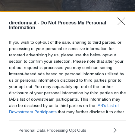
NEWS
diredonna.it -
Do Not Process My Personal
Information
Chiara Ferragni osa (di nuovo)
If you wish to opt-out of the sale, sharing to third parties, or
con le trasparenze, ed è subito
processing of your personal or sensitive information for
polemica
targeted advertising by us, please use the below opt-out
section to confirm your selection. Please note that after your
opt-out request is processed you may continue seeing
L'imprenditrice digitale ha indossato un top sotto al quale
interest-based ads based on personal information utilized by
si vede il seno completamente scoperto: e gli haters si sono
us or personal information disclosed to third parties prior to
subito scatenati.
your opt-out. You may separately opt-out of the further
disclosure of your personal information by third parties on the
EMMA PIETRAROSA
IAB’s list of downstream participants. This information may
also be disclosed by us to third parties on the
IAB’s List of
Downstream Participants
that may further disclose it to other
third parties.
Please note that this website/app uses one or more Google
Personal Data Processing Opt Outs