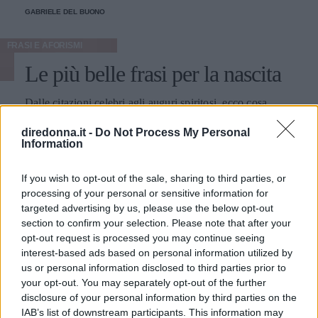
GABRIELE DEL BUONO
FRASI E AFORISMI
Le più belle frasi per la nascita
Dalle citazioni celebri agli auguri spiritosi, ecco cosa
scrivere ai neo genitori per festeggiare l'arrivo di un bebè.
diredonna.it -
Do Not Process My Personal
Information
FRANCESCA GASTALDI
If you wish to opt-out of the sale, sharing to third parties, or
processing of your personal or sensitive information for
targeted advertising by us, please use the below opt-out
section to confirm your selection. Please note that after your
opt-out request is processed you may continue seeing
interest-based ads based on personal information utilized by
us or personal information disclosed to third parties prior to
your opt-out. You may separately opt-out of the further
disclosure of your personal information by third parties on the
IAB’s list of downstream participants. This information may