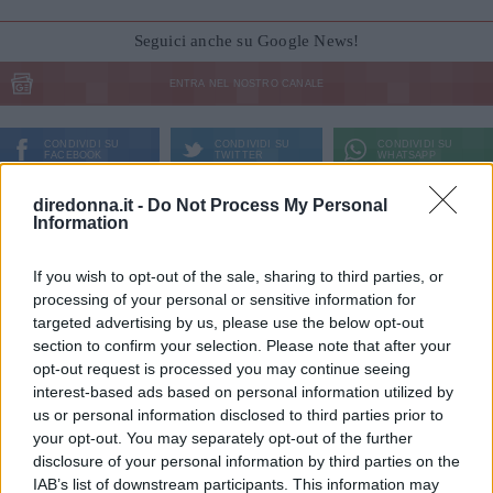
Seguici anche su Google News!
ENTRA NEL NOSTRO CANALE
CONDIVIDI SU
CONDIVIDI SU
CONDIVIDI SU
FACEBOOK
TWITTER
WHATSAPP
Ultime News
diredonna.it -
Do Not Process My Personal
Information
Le 10 più belle frasi dei The Oasis, che ora
If you wish to opt-out of the sale, sharing to third parties, or
possiamo tornare a sentire live
processing of your personal or sensitive information for
Fatti notare! Le frasi per stati WhatsApp che
targeted advertising by us, please use the below opt-out
section to confirm your selection. Please note that after your
tutti commenteranno
opt-out request is processed you may continue seeing
11 frasi di Papa Leone XIV, pronunciate quando
interest-based ads based on personal information utilized by
era Robert Francis Prevost
us or personal information disclosed to third parties prior to
your opt-out. You may separately opt-out of the further
Frasi sulla libertà: le più belle da condividere e
disclosure of your personal information by third parties on the
su cui riflettere
IAB’s list of downstream participants. This information may