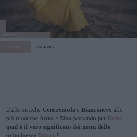
MAMMA
STORIA
FILM DISNEY
Dalle mitiche
Cenerentola
e
Biancaneve
alle
più moderne
Anna
e
Elsa
passando per
Belle
:
qual è il vero significato dei nomi delle
principesse
Disney
?