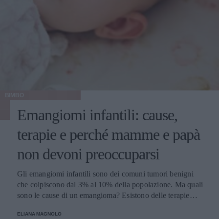
BIMBO
Emangiomi infantili: cause,
terapie e perché mamme e papà
non devoni preoccuparsi
Gli emangiomi infantili sono dei comuni tumori benigni
che colpiscono dal 3% al 10% della popolazione. Ma quali
sono le cause di un emangioma? Esistono delle terapie
apposite? E all'impatto psicologico e alla preoccupazione
ELIANA MAGNOLO
di mamma e papà chi ci pensa? Parliamone insieme.