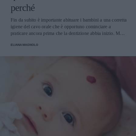
perché
Fin da subito è importante abituare i bambini a una corretta
igiene del cavo orale che è opportuno cominciare a
praticare ancora prima che la dentizione abbia inizio. Ma
cosa è meglio? Spazzolino tradizionale o spazzolino
ELIANA MAGNOLO
elettrico? Da quale età?