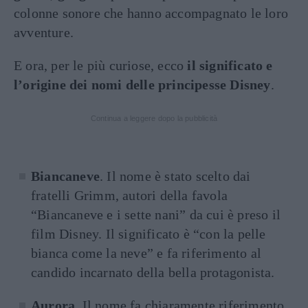
colonne sonore che hanno accompagnato le loro
avventure.
E ora, per le più curiose, ecco
il significato e
l’origine dei nomi delle principesse Disney
.
Continua a leggere dopo la pubblicità
Biancaneve
. Il nome è stato scelto dai
fratelli Grimm, autori della favola
“Biancaneve e i sette nani” da cui è preso il
film Disney. Il significato è “con la pelle
bianca come la neve” e fa riferimento al
candido incarnato della bella protagonista.
Aurora
. Il nome fa chiaramente riferimento