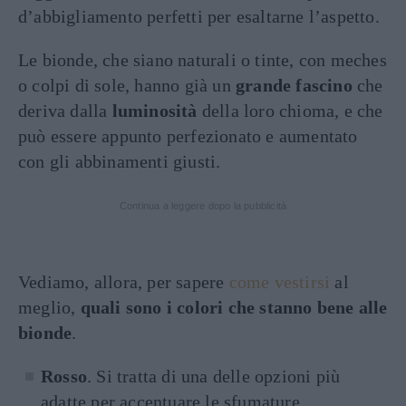
d’abbigliamento perfetti per esaltarne l’aspetto.
Le bionde, che siano naturali o tinte, con meches
o colpi di sole, hanno già un
grande fascino
che
deriva dalla
luminosità
della loro chioma, e che
può essere appunto perfezionato e aumentato
con gli abbinamenti giusti.
Continua a leggere dopo la pubblicità
Vediamo, allora, per sapere
come vestirsi
al
meglio,
quali sono i colori che stanno bene alle
bionde
.
Rosso
. Si tratta di una delle opzioni più
adatte per accentuare le sfumature