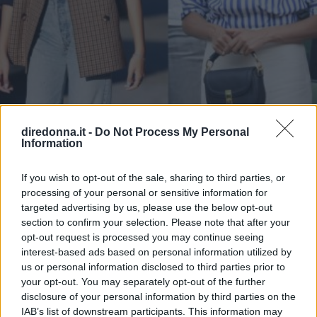
diredonna.it -
Do Not Process My Personal
Information
MODA
Regole (e capi) per costruire un
If you wish to opt-out of the sale, sharing to third parties, or
processing of your personal or sensitive information for
outfit casual chic
targeted advertising by us, please use the below opt-out
section to confirm your selection. Please note that after your
Pratico, comodo e sofisticato lo stile casual chic si
opt-out request is processed you may continue seeing
costruisce seguendo poche regole e con capi basic perfetti
interest-based ads based on personal information utilized by
da combinare tra loro
us or personal information disclosed to third parties prior to
your opt-out. You may separately opt-out of the further
MARTA FRANCESCA PULVIRENTI
disclosure of your personal information by third parties on the
IAB’s list of downstream participants. This information may