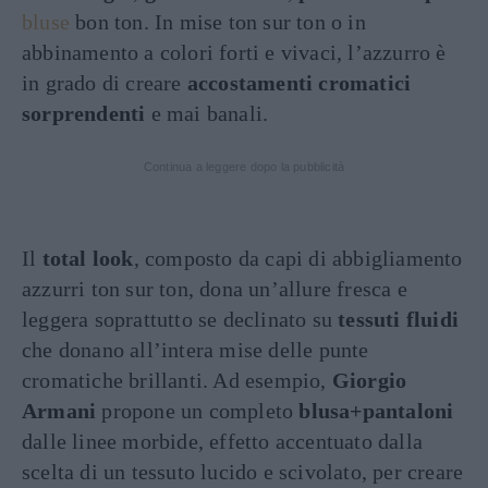
bluse
bon ton. In mise ton sur ton o in
abbinamento a colori forti e vivaci, l’azzurro è
in grado di creare
accostamenti cromatici
sorprendenti
e mai banali.
Continua a leggere dopo la pubblicità
Il
total look
, composto da capi di abbigliamento
azzurri ton sur ton, dona un’allure fresca e
leggera soprattutto se declinato su
tessuti fluidi
che donano all’intera mise delle punte
cromatiche brillanti. Ad esempio,
Giorgio
Armani
propone un completo
blusa+pantaloni
dalle linee morbide, effetto accentuato dalla
scelta di un tessuto lucido e scivolato, per creare