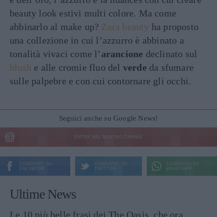
beauty look estivi multi colore. Ma come
abbinarlo al make up?
Zara beauty
ha proposto
una collezione in cui l’azzurro è abbinato a
tonalità vivaci come l’
arancione
declinato sul
blush
e alle cromie fluo del
verde
da sfumare
sulle palpebre e con cui contornare gli occhi.
Seguici anche su Google News!
ENTRA NEL NOSTRO CANALE
CONDIVIDI SU
CONDIVIDI SU
CONDIVIDI SU
FACEBOOK
TWITTER
WHATSAPP
Ultime News
Le 10 più belle frasi dei The Oasis, che ora