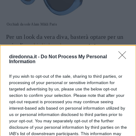
Occhiali da sole Alain Mikli Paris
Per un look da vera diva, basterà optare per un
paio di
occhiali da sole
con
montatura
trasparente
declinata nel colore pastello
diredonna.it -
Do Not Process My Personal
Information
dell’azzurro coordinati al look indossato.
If you wish to opt-out of the sale, sharing to third parties, or
Continua a leggere dopo la pubblicità
processing of your personal or sensitive information for
targeted advertising by us, please use the below opt-out
section to confirm your selection. Please note that after your
opt-out request is processed you may continue seeing
interest-based ads based on personal information utilized by
us or personal information disclosed to third parties prior to
your opt-out. You may separately opt-out of the further
disclosure of your personal information by third parties on the
IAB’s list of downstream participants. This information may