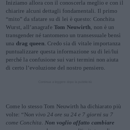
Iniziamo allora con il conoscerla meglio e con il
chiarire alcuni dettagli fondamentali. Il primo
“mito” da sfatare su di lei è questo: Conchita
Wurst, all’anagrafe
Tom Neuwirth
, non è un
transgender né tantomeno un transessuale bensì
una
drag queen
. Credo sia di vitale importanza
puntualizzare questa informazione su di lei/lui
perché la confusione sui vari termini non aiuta
di certo l’evoluzione del nostro pensiero.
Continua a leggere dopo la pubblicità
Come lo stesso Tom Neuwirth ha dichiarato più
volte: “N
on vivo 24 ore su 24 e 7 giorni su 7
come Conchita.
Non voglio affatto cambiare