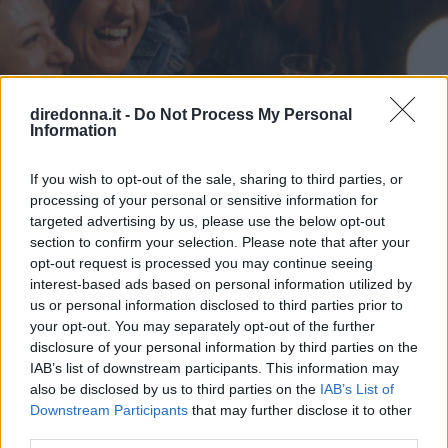
diredonna.it -
Do Not Process My Personal
Information
If you wish to opt-out of the sale, sharing to third parties, or
processing of your personal or sensitive information for
targeted advertising by us, please use the below opt-out
section to confirm your selection. Please note that after your
RELAZIONI
opt-out request is processed you may continue seeing
10 cose da fare a San Valentino
interest-based ads based on personal information utilized by
us or personal information disclosed to third parties prior to
se sei single
your opt-out. You may separately opt-out of the further
disclosure of your personal information by third parties on the
IAB’s list of downstream participants. This information may
Consigli originali su come trascorrere il San Valentino da
also be disclosed by us to third parties on the
IAB’s List of
single: tante attività in solitaria o con amici e amiche.
Downstream Participants
that may further disclose it to other
third parties.
PERDITA DURANGO