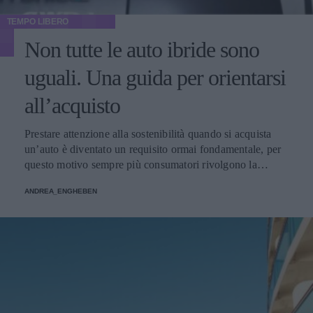
TEMPO LIBERO
Non tutte le auto ibride sono
uguali. Una guida per orientarsi
all’acquisto
Prestare attenzione alla sostenibilità quando si acquista
un’auto è diventato un requisito ormai fondamentale, per
questo motivo sempre più consumatori rivolgono la
propria attenzione alle auto ibride, ma come orientarsi
ANDREA_ENGHEBEN
all’interno dell’offerta? Ecco una breve guida per scegliere
l’auto ibrida giusta per voi.