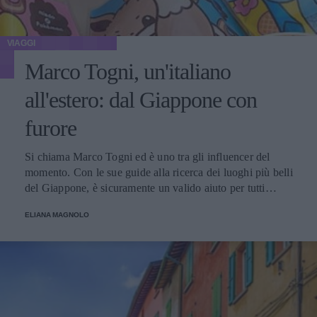
VIAGGI
Marco Togni, un'italiano
all'estero: dal Giappone con
furore
Si chiama Marco Togni ed è uno tra gli influencer del
momento. Con le sue guide alla ricerca dei luoghi più belli
del Giappone, è sicuramente un valido aiuto per tutti
coloro che vogliono viaggiare verso questa perla
ELIANA MAGNOLO
dell'Oriente.