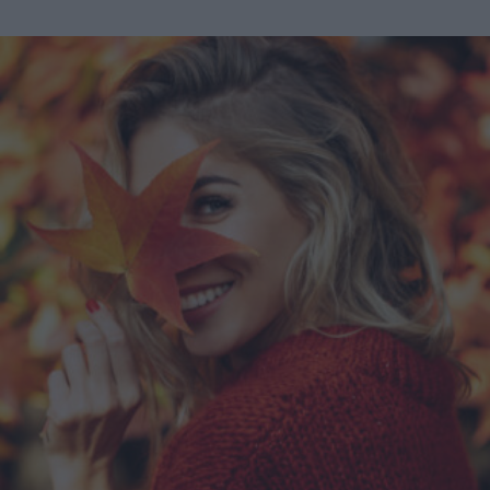
si è trattato davvero di esaltare le curve con cambiamenti
drastici come il BBL (Brasilian Butt Lift) - spiega a Vanity
Fair Steven Williams, chirurgo plastico certificato in
California ed ex presidente della American Society of
Plastic Surgeons - ora c'è il concetto di apparire meno
artificiale e un cambiamento nell'estetica verso forma un
po' meno sinuose [...] ora che le persone hanno uno
strumento efficace per perdere peso, c’è un ripensamento
complessivo delle curve e della silhouette". C'è un
momento giusto per affidarsi a un Ozempic Makeover?
Levine suggerisce massima cautela in merito: "Dico spesso
ai miei pazienti che per ottenere il massimo da un
intervento, è necessario rallentare. Se il paziente perde altri
10-15 chili dopo la procedura, il risultato potrebbe non
essere ottimale". L'ideale, quindi, sarebbe raggiungere e
mantenere un peso stabile, prima di decidere di sottoporsi a
qualunque tipo di intervento estetico.