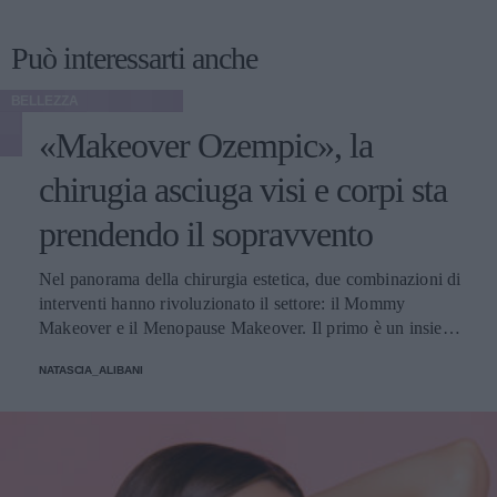
Può interessarti anche
BELLEZZA
«Makeover Ozempic», la
chirugia asciuga visi e corpi sta
prendendo il sopravvento
Nel panorama della chirurgia estetica, due combinazioni di
interventi hanno rivoluzionato il settore: il Mommy
Makeover e il Menopause Makeover. Il primo è un insieme
di interventi di chirurgia estetica progettati per aiutare le
NATASCIA_ALIBANI
donne a recuperare la forma fisica e l'aspetto che avevano
prima della gravidanza, o per migliorare alcune aree del
corpo che possono essere cambiate durante la maternità,
soprattutto addome, seno e altre aree soggette a
rilassamento cutaneo o perdita di tono. Il secondo, invece,