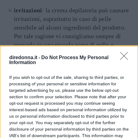
irritazioni
: la crema depilatoria può causare
irritazioni, soprattutto in caso di pelle
sensibile ad alcuni ingredienti del prodotto.
Per tale ragione vi consigliamo sempre di
provarla su una piccola parte di pelle e,
soprattutto, optare per le formulazioni più
diredonna.it -
Do Not Process My Personal
delicate.
Information
If you wish to opt-out of the sale, sharing to third parties, or
processing of your personal or sensitive information for
Seguici anche su Google News!
targeted advertising by us, please use the below opt-out
section to confirm your selection. Please note that after your
ENTRA NEL NOSTRO CANALE
opt-out request is processed you may continue seeing
interest-based ads based on personal information utilized by
CONDIVIDI SU
CONDIVIDI SU
CONDIVIDI SU
us or personal information disclosed to third parties prior to
FACEBOOK
TWITTER
WHATSAPP
your opt-out. You may separately opt-out of the further
disclosure of your personal information by third parties on the
Ultime News
IAB’s list of downstream participants. This information may