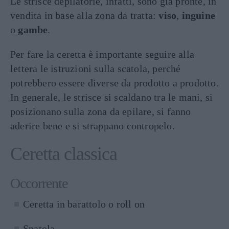
Le strisce depilatorie, infatti, sono già pronte, in
vendita in base alla zona da tratta:
viso
,
inguine
o
gambe
.
Per fare la ceretta è importante seguire alla
lettera le istruzioni sulla scatola, perché
potrebbero essere diverse da prodotto a prodotto.
In generale, le strisce si scaldano tra le mani, si
posizionano sulla zona da epilare, si fanno
aderire bene e si strappano contropelo.
Ceretta classica
Occorrente
Ceretta in barattolo o roll on
Spatola